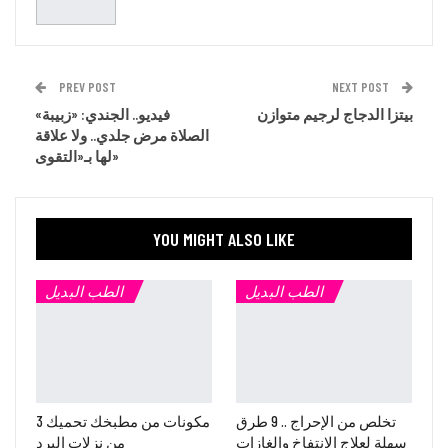
PREV POST
NEXT POST
بيتزا الدجاج لرجيم متوازن
فيديو.. الجندي: «زبيبة»
الصلاة مرض جلدي.. ولا علاقة
لها بـ«التقوى»
YOU MIGHT ALSO LIKE
الطب البديل
الطب البديل
تخلص من الإحراج .. 9 طرق
3 مكونات من مطبخك تحميك
سهلة لعلاج الانتفاخ والغازات
من نزلات البرد