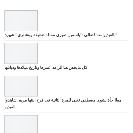
بالفيديو منة فضالي : “ياسمين صبري ممثلة ضعيفة وبتشتري الشهرة”
كل مايخص هنا الزاهد..عمرها وتاريخ ميلادها وديانتها
مفاااجأة:نشوى مصطفي تغنى للمرة الثانية فى فرح ابنتها مريم..شاهدوا
الفيديو