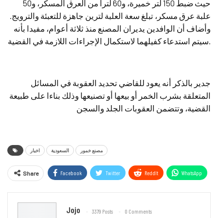
حيث ضبط 150 لتر خميرة، و60 لترا من العرق المسكر، و50
علبة عرق مسكر، تبلغ سعة العلبة لترين جاهزة للتعبئة والترويج.
وأضاف أن الوافدين يديران المصنع منذ ثلاثة أعوام، مفيدا بأنه
سيتم استدعاء كفيلهما لاستكمال الإجراءات اللازمة في القضية.
جدير بالذكر أنه يعود للقاضي تحديد العقوبة في المسائل
المتعلقة بشرب الخمر أو بيعها أو تصنيعها وذلك بناءا على طبيعة
القضية، وتتضمن العقوبات الجلد والسجن
مصنع خمور
السعودية
اخبار
Facebook
Twitter
ReddIt
WhatsApp
Share
Email
Jojo
3379 Posts
0 Comments