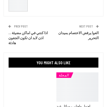
PREV POST
NEXT POST
العوا يرفض الاعتصام بميدان
اذا كنتي في اماكن مضيئة …
التحرير
اذن لابد ان تكون الجفون
هادئة
YOU MIGHT ALSO LIKE
المجلة
اجمل واحلى رسائل عيد