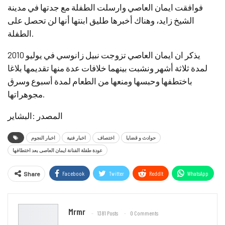
فوافقت ايمان العاصي وارسلت الطفلة مع جدتها في مدينة
الشيخ زايد، وهناك أخبرها طليق ابنتها أنها لن تحصل على
الطفلة.
يذكر ان ايمان العاصي تزوجت نبيل زانوسي في يوليو 2010
لمدة ثلاثة أشهر ونشبت بينهما خلافات عدة منها تقديمها بلاغا
باختطفها وحبسها ومنعها من الطعام لمدة أسبوع وسرق
مجوهراتها.
المصدر :البشاير
حوادث و قضايا
اختصاف
اخبار فنية
اخبار النجوم
عودة طفلة الفنانة ايمان العاصى بعد اختطافها
Facebook
Twitter
ReddIt
WhatsApp
Share
Email
Mrmr
1381 Posts
0 Comments