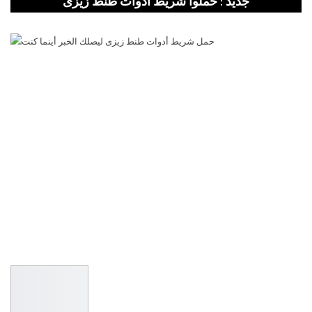
جديد : حملوا شريط أدوات طنط زيزى