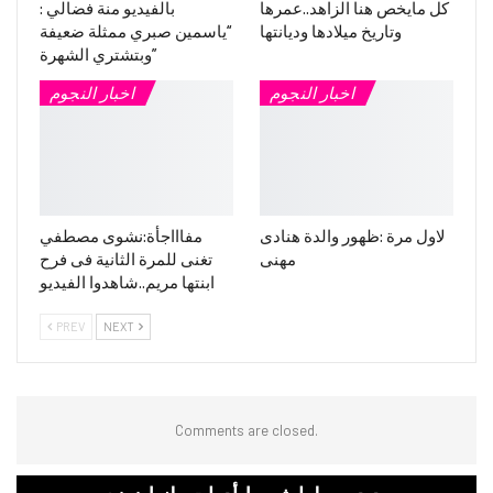
كل مايخص هنا الزاهد..عمرها
بالفيديو منة فضالي :
وتاريخ ميلادها وديانتها
“ياسمين صبري ممثلة ضعيفة
وبتشتري الشهرة”
اخبار النجوم
اخبار النجوم
لاول مرة :ظهور والدة هنادى
مفاااجأة:نشوى مصطفي
مهنى
تغنى للمرة الثانية فى فرح
ابنتها مريم..شاهدوا الفيديو
PREV
NEXT
Comments are closed.