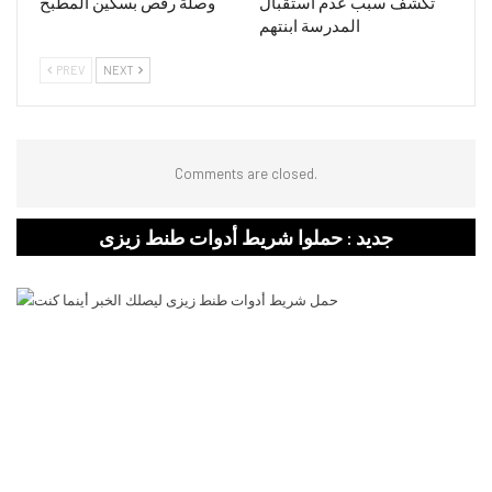
تكشف سبب عدم استقبال
وصلة رقص بسكين المطبخ
المدرسة ابنتهم
PREV
NEXT
Comments are closed.
جديد : حملوا شريط أدوات طنط زيزى