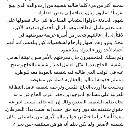
سجنه أكثر من مرة كلما طالبه بنصيبه من إرث والده الذي يبلغ
تقريباً 17 مليون ريال، إضافة إلى بعض العقارات.
شهود الحادثة حاولوا استيعاب المفاجأة التي حاك فصولها على
مسامعهم عامل النظافة، وهو ما زال بأحضان شقيقه الأكبر،
لافتاً إلى أن عائلتهم تتحدر من أُسرة عريقة بموطنهم في
بنجلاديش، وهم أصهار وأرحام لشخصيات كبار ببلدهم، كما أنهم
أحفاد لأحد وزراء الدولة منذُ عقود.
ولم يمتلك المتجمهرون حال معرفتهم بالأمر سوى تهنئة العامل
وشقيقه الحاج بعدما تقبّل العامل اعتذار شقيقه الحاج وصفح
عنه في الوقت الذي طالبه فيه شقيقه بالعودة معه للوطن،
وتسلم حقوقه المالية والعقارية كاملة غير منقوصة.
وبحسب ما أورده الحاج المُسن وترجمه شقيقه عامل النظافة
للعربية على مسامع الموجودين، فقد أعرب الحاج عن ندمه
تجاه ظلمه لشقيقه الصغير، وقال إن الله عاقبه بسبب انتزاعه
حقوق شقيقه منه دون وجه حق، حيث إنه أُصيب بداء السرطان،
مفيداً أنه كثيراً ما خصّص جوائز مالية كُبرى لمَن يدله على مكان
شقيقه الأصغر، ولم يكن يعلم أنه هو مَن سيلتقيه حين يجيء