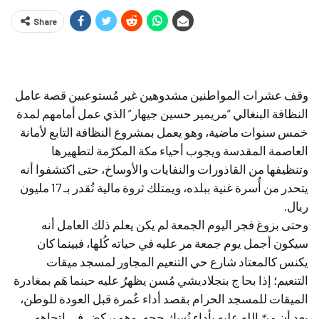
Share
وقف عشرات المواطنين مشدوهين غير مُستوعبين قصة عامل
النظافة البنغالي “مريمير حسين جيهار” الذي عمل أمامهم لمدة
خمس سنوات ماضية، وهو يعمل بمشروع النظافة التابع لأمانة
العاصمة المقدسة ويجوب أحياء مكة المكرّمة لتطهيرها
وتنظيفها من القاذورات والنفايات والأوساخ، حتى اكتشفوا أنه
يتحدر من أُسرة غنية ببلده، ويمتلك ثروة مالية تُقدر بـ 17 مليون
ريال.
وحتى بزوغ فجر اليوم الجمعة لم يكن يعلم ذلك العامل أنه
سيكون أجمل يوم جمعة مر عليه في حياته كُلها، فبينما كان
يكنس كالمعتاد شارع حي التنعيم المجاور لمسجد ميقات
التنعيم؛ إذا بحا ج بنجلاديشي مُسن يظهرُ عليه حينما هَم بمغادرة
الميقات للمسجد الحرام بقصد أداء عُمرة قبل العودة للوطن،
بعد أن منّ الله عليه بأداء نُسك حجه، وهو يركض في اتجاهه