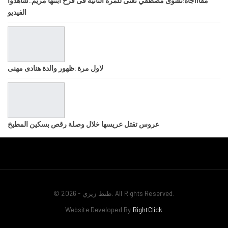
مفاااجأة:نشوى مصطفي تغنى للمرة الثانية فى فرح ابنتها مريم..شاهدوا
الفيديو
لاول مرة :ظهور والدة هنادى مهنى
عروس تقتل عريسها خلال وصلة رقص بسكين المطبخ
© 2026 - طنط زيزي. All Rights Reserved.
Website Developed By
RightClick