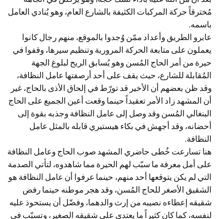
مُخترقاً حركة المركبات الكثيفة بالشارع العام، وهو يُنادي العامل
باسمه.
عابرو الطريق وأعداد ممّن وُجدوا بالموقع، منهم رجال كانوا
يعملون على متابعة الحركة المرورية وتنظيم سيرها، وقفوا في
حيرة من أمر الحاج المُسن وهو يُسابق الريح لبلوغ الجهة
المُقابلة للشارع، حيث يقف على أحد أرصفتها عامل النظافة،
وقد ظن بعضهم أن الأخير قد تورّط في إلحاق الأذى بالحاج، غير
أن المشهد زاد الأمر تعقيداً حينما وقعت أعين الجميع على الحاج
البنغالي المُسن وقد وصل إلى عامل النظافة وجذبه بقوة إلى
أحضانه، وقد أجهش في بكاء هيستيري قابله بالمثل عامل
النظافة.
هنا تسارعت خُطى حاضري المشهد صوب الحاج وعامل النظافة
على أمل معرفة ما سبّب لهم الحيرة مما شاهدوه، لتأتي الصدمة
التي لم يكن يتوقعها أحد منهم، حينما عرفوا أن عامل النظافة هو
الشقيق الأصغر للحاج المُسن، وقد هجر موطنه حينما رفض
شقيقه إعطاءه نصيبه من إرث والدهما، وفضّل أن يستحوذ عليه
لنفسه، كما كان كثيراً ما يعتدي على شقيقه الصغير، وتسبّب في