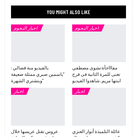
YOU MIGHT ALSO LIKE
اخبار النجوم
اخبار النجوم
مفاااجأة:نشوى مصطفي
بالفيديو منة فضالي :
تغنى للمرة الثانية فى فرح
“ياسمين صبري ممثلة ضعيفة
ابنتها مريم..شاهدوا الفيديو
وبتشتري الشهرة”
اخبار
اخبار
عائلة التلميذة أنوار العنزي
عروس تقتل عريسها خلال