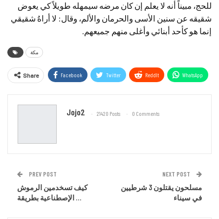
للحج، مبيناً أنه لا يعلم إن كان مرضه سيمهله طويلاً كي يعوض
شقيقه عن سنين الأسى والحرمان والألم، وقال: لا أراهُ شقيقي
إنما هو كأحد أبنائي وأغلى منهم جميعهم.
مكة
Facebook
Twitter
ReddIt
WhatsApp
Share
Email
Jojo2
21420 Posts
0 Comments
PREV POST
NEXT POST
مسلحون يقتلون 3 شرطيين
كيف تسخدمين الرموش
في سيناء
الإصطناعية بطريقة …