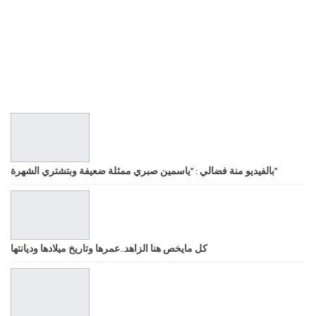
بالفيديو منة فضالي : “ياسمين صبري ممثلة ضعيفة وبتشتري الشهرة”
كل مايخص هنا الزاهد..عمرها وتاريخ ميلادها وديانتها