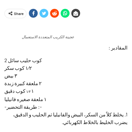
Share
عجينة الكريب المتعددة الاستعمال
المقادير :
2 كوب حليب سائل
١⁄٢ كوب سكر
٣ بيض
٢ ملعقة كبيرة زبدة
١
كوب دقيق
١⁄٢
١ ملعقة صغيره فانيليا
-طريقة التحضير :-
1. يخلط كلاً من السكر، البيض والفانيليا ثم الحليب و الدقيق،
يضرب الخليط بالخلاط الكهربائي.