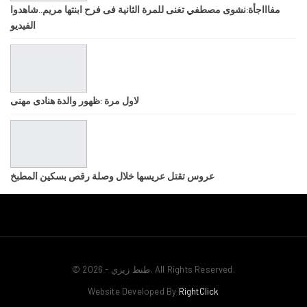
مفاااجأة:نشوى مصطفي تغنى للمرة الثانية فى فرح ابنتها مريم..شاهدوا
الفيديو
لاول مرة :ظهور والدة هنادى مهنى
عروس تقتل عريسها خلال وصلة رقص بسكين المطبخ
© 2026 - طنط زيزي. All Rights Reserved.
Website Developed By
RightClick