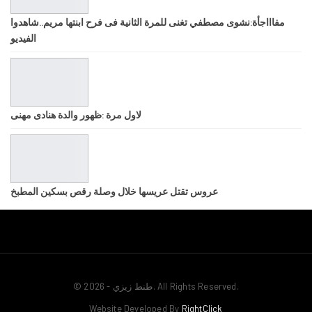
مفاااجأة:نشوى مصطفي تغنى للمرة الثانية فى فرح ابنتها مريم..شاهدوا
الفيديو
لاول مرة :ظهور والدة هنادى مهنى
عروس تقتل عريسها خلال وصلة رقص بسكين المطبخ
© 2026 - طنط زيزي. All Rights Reserved.
Website Developed By
RightClick