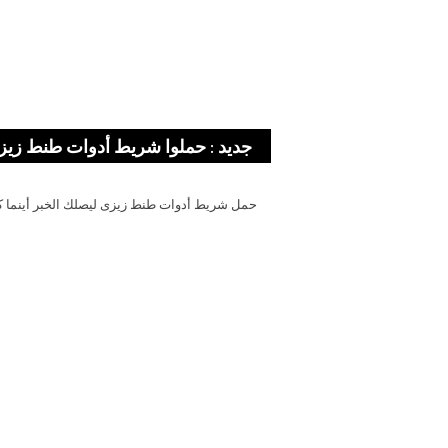
جديد : حملوا شريط أدوات طنط زيز