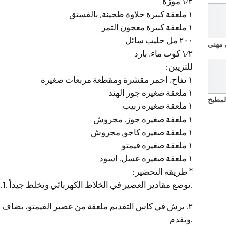
١⁄٢ موزة
١ ملعقة كبيرة حلاوة طحينة, بالفستق
١ ملعقة كبيرة معجون التمر
٢٠٠ مل حليب سائل
 مهنى
١⁄٢ كوب ماء, بارد
للتزيين:
١ تفاح, احمر مقشرة ومقطعة مربعات صغيرة
١ ملعقة صغيره جوز الهند
لمطبخ
١ ملعقة صغيره زبيب
١ ملعقة صغيره جوز, مجروش
١ ملعقة صغيره كاجو, مجروش
١ ملعقة صغيره فيمتو
١ ملعقة صغيره عسل, اسود
* طريقة التحضير:
.1. توضع مقادير العصير في الخلاط الكهربائي وتخلط جيداً.
٢. يرش في كاس التقديم ملعقة من عصير الفيمتو، يضاف ا
ويقدم.