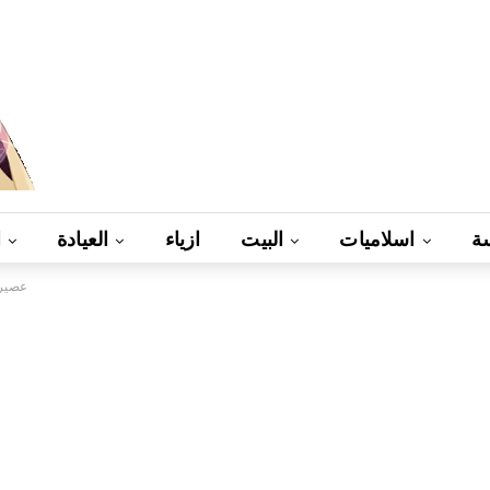
ة
اسلاميات
البيت
ازياء
العيادة
ا
عصير 