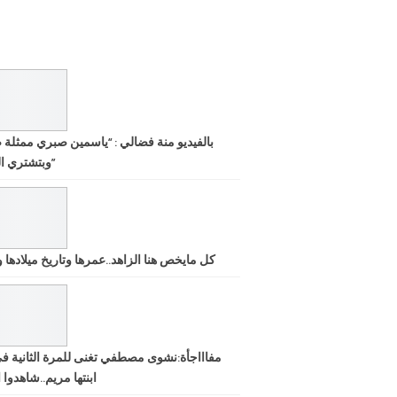
بالفيديو منة فضالي : “ياسمين صبري ممثلة 
وبتشتري الشهرة”
كل مايخص هنا الزاهد..عمرها وتاريخ ميلادها ود
مفاااجأة:نشوى مصطفي تغنى للمرة الثانية ف
ابنتها مريم..شاهدوا ا