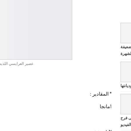
ضعيفة
عصير العرايسي اللذيذ
يانتها
* المقادير :
1مانجا
ى فرح
لفيديو