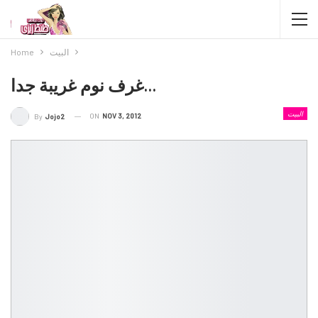
البيت
Home
غرف نوم غريبة جدا…
البيت
ON
NOV 3, 2012
By
Jojo2