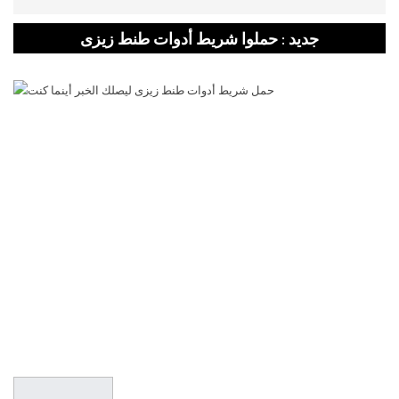
جديد : حملوا شريط أدوات طنط زيزى