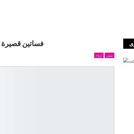
فساتين قصيرة ل
ى
مميز
ازياء