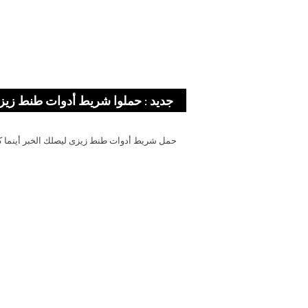
جديد : حملوا شريط أدوات طنط زيز