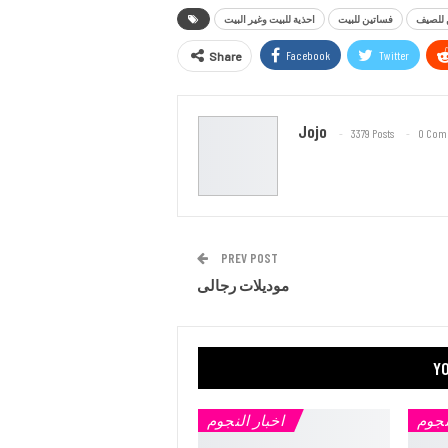
 للصيف
فساتين للبيت
احذية للبيت وغير البيت
Facebook
Twitter
Share
Jojo
3379 Posts
0 Com
PREV POST
موديلات رجالى
YO
نجوم
اخبار النجوم