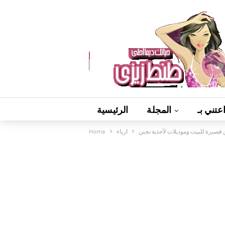
عتني بـ
المجلة
الرئيسية
قصيرة للبيت وموديلات لآحذية تجنن
ازياء
Home
فيديوهات
ألعاب