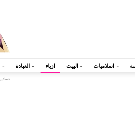
ة
اسلاميات
البيت
ازياء
العيادة
ا
فساتين 