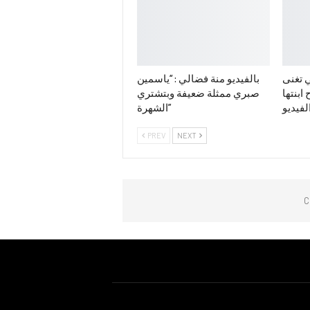
 تغنى
بالفيديو منة فضالي : “ياسمين
ابنتها
صبري ممثلة ضعيفة وبتشتري
لفيديو
الشهرة”
PREV
NEXT
C