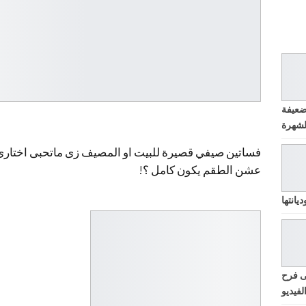
ضعيفة
فساتين صيفي قصيرة للبيت او المصيف زى ماتحبى اختارى
عشن الطقم يكون كامل ؟!
يانتها
ى فرح
لفيديو