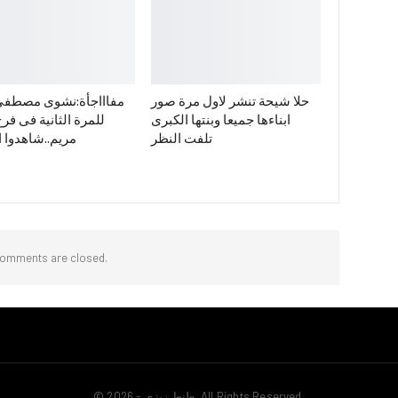
حلا شيحة تنشر لاول مرة صور
مفاااجأة:نشوى مصطفي
ابناءها جميعا وبنتها الكبرى
للمرة الثانية فى فرح 
تلفت النظر
مريم..شاهدوا ا
omments are closed.
© 2026 - طنط زيزي. All Rights Reserved.