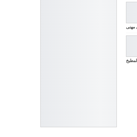
 مهنى
لمطبخ