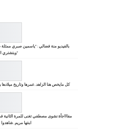
بالفيديو منة فضالي : “ياسمين صبري ممثلة 
وبتشتري الشهرة”
كل مايخص هنا الزاهد..عمرها وتاريخ ميلادها ود
مفاااجأة:نشوى مصطفي تغنى للمرة الثانية ف
ابنتها مريم..شاهدوا ا