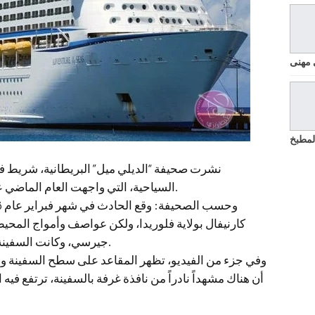
 مهنى
لمطبخ
نشرت صحيفة “الديلي ميل” البريطانية، شريط فيدي
السياحية، التي واجهت العام الماضي عاصفة هوجاء وأمواجاً بلغ ارتفاعها 9 أمتار.
كارنيفال بولاية فلوريدا، ولكن عواصف وأمواج المحيط
جيرسي، وكانت السفينة تقل 4500 سائح و1600 من أفراد الطاقم.
وفي جزء من الفيديو، تظهر المقاعد على سطح السفينة وق