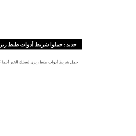
جديد : حملوا شريط أدوات طنط زيز