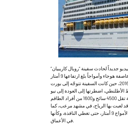
و جديداً لحادث سفينة “رويال كاريبيان”
وحسب الصحيفة: وقع الحادث في شهر فبراير عام 2016، حين كانت السفينة تتوجّه إلى بورت
 الأطلنطي، اضطرتها إلى العودة إلى نيو
د لعبت بها الرياح، في مشهد مرعب، كما
أن هناك مشهداً نادراً من نافذة غرفة بالسفينة، ترتفع فيه الأمواج 9 أمتار، حتى تغطي النافذة، وكأنها
في الأعماق.