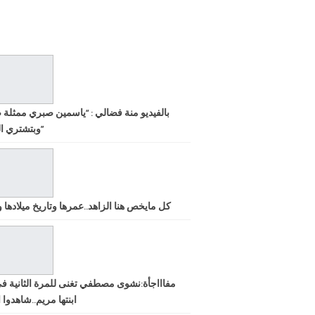
بالفيديو منة فضالي : “ياسمين صبري ممثلة 
وبتشتري الشهرة”
كل مايخص هنا الزاهد..عمرها وتاريخ ميلادها ود
مفاااجأة:نشوى مصطفي تغنى للمرة الثانية ف
ابنتها مريم..شاهدوا ا