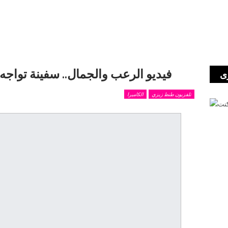
فيديو الرعب والجمال.. سفينة تواجه الريا
ى
تلفزيون طنط زيزي
الكاميرا