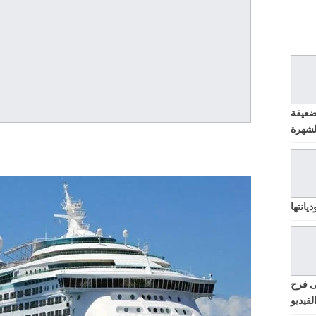
ضعيفة
يانتها
ى فرح
لفيديو