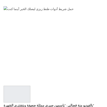
بالفيديو منة فضالي : “ياسمين صبري ممثلة ضعيفة وبتشتري الشهرة”