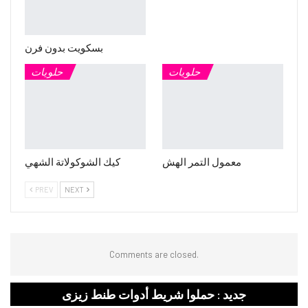
بسكويت بدون فرن
حلويات
حلويات
معمول التمر الهش
كيك الشوكولاتة الشهي
PREV
NEXT
Comments are closed.
جديد : حملوا شريط أدوات طنط زيزى