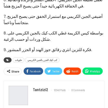
في الخفاقة الكهربائية جيداً حتى يصبح المزيج هشاً.
7. أضيفي الجبن الكريمي مع استمرار الخفق حتى يصبح المزيج
متجانساً وناعماً.
8. بواسطة كيس الكريمة غطي الكب كيك بالجبن الكريمي على
شكل وردات أو حسب الرغبة.
9. فكرة للتزين انثري رقائق جوز الهند أو الجزر المبشور.
كب كيك الجزر بالجبن الكريمي
حلويات
Facebook
Twitter
ReddIt
WhatsApp
Share
Email
Tantzizi2
13348 Posts
0 Comments