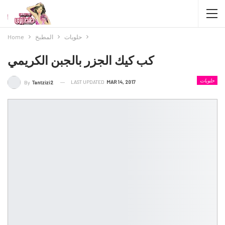
حلويات
المطبخ
Home
كب كيك الجزر بالجبن الكريمي
حلويات
LAST UPDATED
MAR 14, 2017
By
Tantzizi2