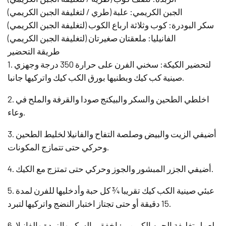
الجبن الكريمي: علبة (طري / لتغليفة الجبن الكريمي)
سكر البودرة: كوب وثلاثة ارباع الكوب (لتغليفة الجبن الكريمي)
الفانيليا: ملعقتان صغيرتان (لتغليفة الجبن الكريمي)
طريقة التحضير
1. لتحضير الكيكة: سخني الفرن على حرارة 350 درجة وجهزي
صينية كب كيك وبطنيها بورق الكب كيك واتركيها جانبا.
2. اخلطي الطحين والسكر والبيكنج صودا والقرفة والملح في
وعاء.
3. أضيفي الزيت والبيض وصلصة التفاح والفانيلا لخليط الطحين
وحركي حتى تتمازج المكونات.
4. أضيفي الجزر المبشور والجوز وحركي حتى تمتزج مع الكيك.
5. عبئي صينية الكب كيك تقريبا ¾ كل حبة وأدخليها للفرن لمدة
15 دقيقة أو حتى تجتاز اختبار النضج واتركيها لتبرد.
6. لعمل تغليفة الجبن الكريمي: اخفقي السكر والزبدة والفانيلا