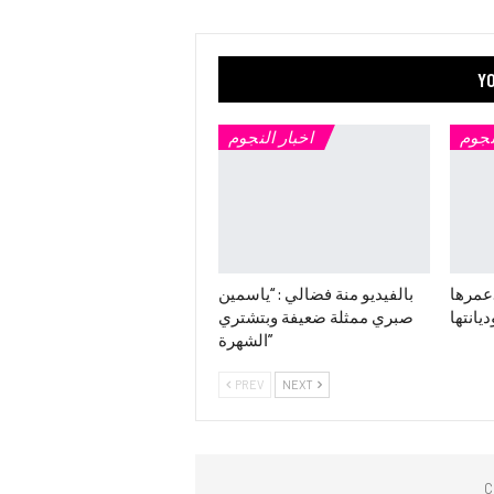
YO
نجوم
اخبار النجوم
.عمرها
بالفيديو منة فضالي : “ياسمين
ديانتها
صبري ممثلة ضعيفة وبتشتري
الشهرة”
PREV
NEXT
C