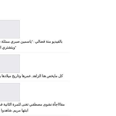
بالفيديو منة فضالي : “ياسمين صبري ممثلة 
وبتشتري الشهرة”
كل مايخص هنا الزاهد..عمرها وتاريخ ميلادها ود
مفاااجأة:نشوى مصطفي تغنى للمرة الثانية ف
ابنتها مريم..شاهدوا ا