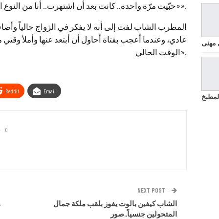
«حبّيت مرّة واحدة.. كانت بعد أن اشتهرت.. أنا من النوع الذي يملّ بسرعة ولكنّي وفيّ وصادق».
المطرب الشاب لفت إلى أنه لا يفكر في الزواج حالياً وأ
عادي، وعندما أعجب بفتاة أحاول أن أبتعد عنها وأملأ وقتي 
 مهنى
الوقت الحالي».
ReddIt
Email
لمطبخ
0
NEXT POST
الشاب كيفين بالوت يفوز بلقب ملكة جمال
ه
المتحولين جنسياً..صور