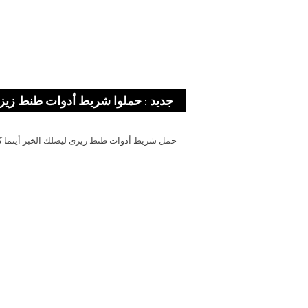
جديد : حملوا شريط أدوات طنط زيز