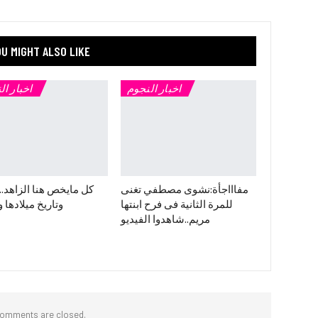
U MIGHT ALSO LIKE
اخبار النجوم
اخبار ال
مفاااجأة:نشوى مصطفي تغنى
كل مايخص هنا الزاهد.
للمرة الثانية فى فرح ابنتها
وتاريخ ميلادها و
مريم..شاهدوا الفيديو
omments are closed.