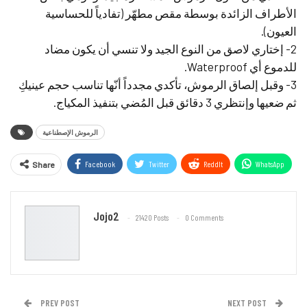
الأطراف الزائدة بوسطة مقص مطهّر (تفادياً للحساسية
العيون).
2- إختاري لاصق من النوع الجيد ولا تنسي أن يكون مضاد
للدموع أي Waterproof.
3- وقبل إلصاق الرموش، تأكدي مجدداً أنّها تناسب حجم عينيكِ
ثم ضعيها وإنتظري 3 دقائق قبل المُضي بتنفيذ المكياج.
الرموش الإصطناعية
Facebook
Twitter
ReddIt
WhatsApp
Share
Email
Jojo2
21420 Posts
0 Comments
PREV POST
NEXT POST