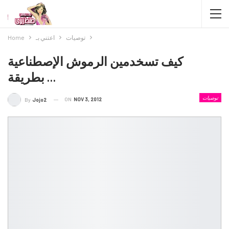
توصيات
اعتني بـ
Home
كيف تسخدمين الرموش الإصطناعية
بطريقة …
توصيات
ON
NOV 3, 2012
By
Jojo2