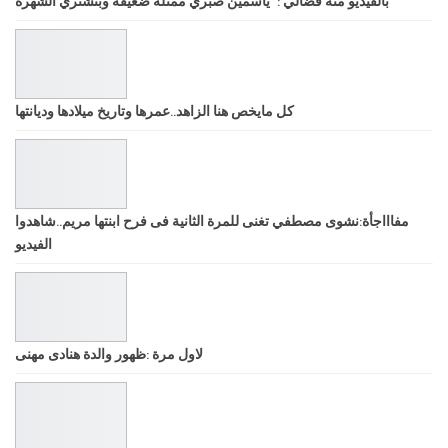
بالفيديو منة فضالي : “ياسمين صبري ممثلة ضعيفة وبتشتري الشهرة”
كل مايخص هنا الزاهد..عمرها وتاريخ ميلادها وديانتها
مفاااجأة:نشوى مصطفي تغنى للمرة الثانية فى فرح ابنتها مريم..شاهدوا
الفيديو
لاول مرة :ظهور والدة هنادى مهنى