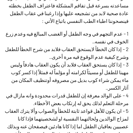
مساعدته بسرعة قبل تفاقم المشكلة‏ فاعتراف الطفل بخطئه
عادة صحية لابد من تشجيعه عليها‏ وإذا رغبنا في عقاب الطفل
فينصحوننا اطباء الطب النفسي باتباع الأتي ‏:
1 – عدم التجهم في وجه الطفل أو الغضب المبالغ فيه وعدم زرع
الخوف في نفسه‏.‏.
2 – إذا كان الخطأ لايستحق العقاب فلابد من شرح الخطأ للطفل‏
وشرح كيفية عدم الوقوع فيه مرة أخرى..‏
3 – إذا كان يستحق العقاب فلابد أن يكون العقاب هادفا‏ً وليس
مهينا للطفل أو مسيئاً لكرامته أو مؤلماً له‏ فمثلاً إذا كسر كوب
ماء يمكن شراء كوب بديل من مصروفه أوتنظيف المكان من
آثار الكسر.‏.‏
4 – على الوالد معرفة إن للطفل قدرات محدودة‏‏ وانه مازال في
مرحلة التعلم‏‏ لذلك يحق له إرتكاب بعض الأخطاء‏.‏
5 – ان يكون للأهل قواعد ثابتة للخطأ والصواب‏ وألا يترك العقاب
لمزاج الوالدين ولحالتهما النفسية او لشخصيتهما‏ فإذا كانا
عصبيين يعاقبان الطفل اما إذا كانا هادئين فيصفحان عنه‏ ‏وبذلك