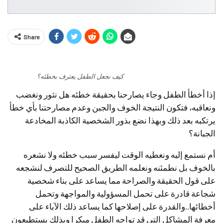
Share
كيف نجعل الطفل يعترف بخطئه؟
إذا أخطأ الطفل وجاء يصارحنا بحقيقة خطئه هل نثور ونغضب
ونعاقبه‏، فتكون النتيجة الخوف والجبن وعدم مصارحتنا بأي خطأ
يرتكبه بعد ذلك وبهذا نضع بذور الشخصية الكاذبة المخادعة
الجبانة؟
أم نستمع إليه ونعطيه الوقت ليفسر سبب خطئه ولا نشعره
بالخوف بل نطمئنه ونعلمه الطريق الصحيح للتصرف لنشجعه
على قول الحقيقة والصراحة‏‏ مما يساعد على بناء شخصية
شجاعة قادرة على تحمل المسؤولية والمواجهة وتحمل
أخطائها‏..والقدرة على إصلاحها كما يساعد ذلك الآباء على
معرفة المشاكل التي قد تواجه الطفل مبكرا‏ وبذلك يستطيعون