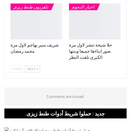
اخبار النجوم
تلفزيون طنط زيزي
حلا شيحة تنشر لاول مرة
شريف منير يهاجم لاول مرة
صور ابناءها جميعا وبنتها
محمد رمضان
الكبرى تلفت النظر
PREV
NEXT
Comments are closed.
جديد : حملوا شريط أدوات طنط زيزى