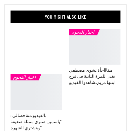
YOU MIGHT ALSO LIKE
اخبار النجوم
مفاااجأة:نشوى مصطفي
تغنى للمرة الثانية فى فرح
اخبار النجوم
ابنتها مريم..شاهدوا الفيديو
بالفيديو منة فضالي :
“ياسمين صبري ممثلة ضعيفة
وبتشتري الشهرة”