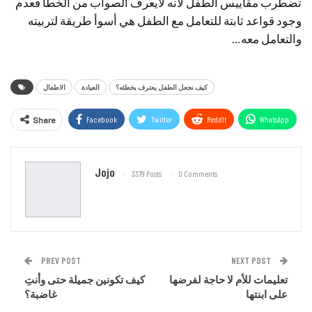
تضطرب مقاييس الطفل لانه لايعرف الصواب من الخطأ فعدم
وجود قواعد ثابتة للتعامل مع الطفل هي أسوأ طريقة لتربيته
والتعامل معه‏…
كيف نجعل الطفل يعترف بخطئه؟
العيادة
الاطفال
Facebook
Twitter
ReddIt
WhatsApp
Share
Email
Jojo
3379 Posts
0 Comments
PREV POST
NEXT POST
تعليمات للأم لا حاجة لفرضها
كيف تكونين جميلة حتى وأنتِ
على ابنتها
غاضبة؟