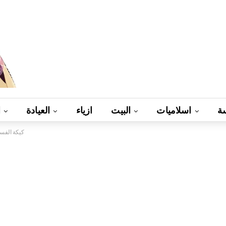
ة
اسلاميات
البيت
ازياء
العيادة
ا
كيكة الفست