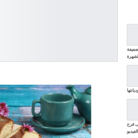
ضعيفة
يانتها
ى فرح
لفيديو