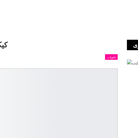
كيك
ى
حلويات