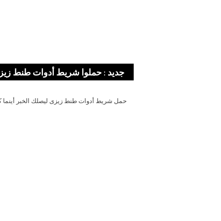
جديد : حملوا شريط أدوات طنط زيز