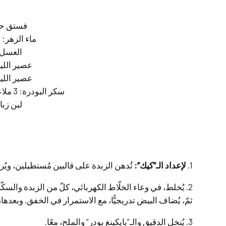
فستق حل
ماء الزهر: 
العسل: 3 ملاعق كبيرة (لشراب ماء
عصير اللي
عصير اللي
سكر البودرة: 3 ملاعق كبيرة (منخل / للطبقة الخارجيّة)
لبن زبا
1.
لإعداد الـ”كيك”:
تُدهن الزبدة على قالبين مُستطيلين، ويُر
2. يُخلط، في وعاء الخلّاط الكهربائي، كلّ من الزبدة والس
ثمّ، يُضاف البيض تدريجيًّا، مع الاستمرار في الخفق. وبعدها،
3. يُنخل الدقيق والـ”بايكينغ بودر” والملح، معًا.