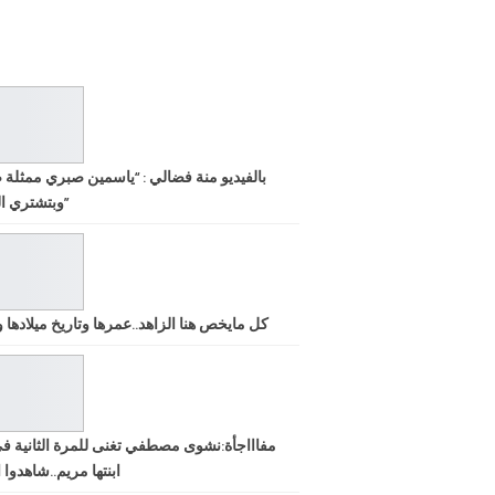
بالفيديو منة فضالي : “ياسمين صبري ممثلة 
وبتشتري الشهرة”
كل مايخص هنا الزاهد..عمرها وتاريخ ميلادها ود
مفاااجأة:نشوى مصطفي تغنى للمرة الثانية ف
ابنتها مريم..شاهدوا ا