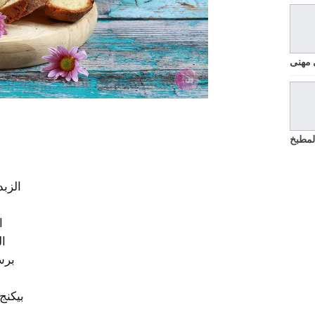
 مهنى
لمطبخ
الزبد
الب
ال
برش
بيكنج