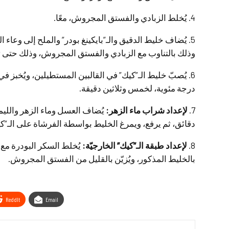
4. يُخلط الزبادي والفستق المجروش، معًا.
5. يُضاف خليط الدقيق والـ”بايكينغ بودر” والملح إلى وعاء 
وذلك بالتناوب مع الزبادي والفستق المجروش، وذلك حتى ت
درجة مئوية، لخمس وثلاثين دقيقة.
7.
لإعداد شراب ماء الزهر:
يُضاف العسل وماء الزهر والليم
دقائق، ثم يرفع، ويمرغ الخليط بواسطة الفرشاة على الـ”كيك
8.
لإعداد طبقة الـ”كيك” الخارجيّة:
يُخلط السكر البودرة مع ا
بالخليط المذكور، ويُزيّن بالقليل من الفستق المجروش.
ReddIt
Email