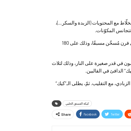
الخلّاط مع المحتويات (الزبدة والسكر…)،
تجانس المكوّنات.
6. يُصبّ خليط الـ”كيك” في القالبين المستطيلين، ويُخبز في فرن مُسخّن مسبقًا، وذلك على 180
ون في قدر صغيرة على النار، وذلك لثلاث
” الدافئ في القالبين.
لزبادي، مع التقليب. ثمّ، يطلى الـ”كيك”
كيكة الفستق الحلبي
Facebook
Twitter
Share