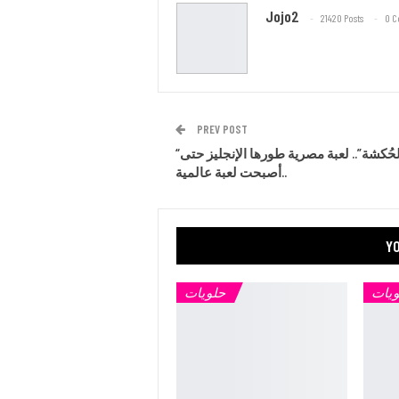
Jojo2
21420 Posts
0 
PREV POST
“الحُكشة”.. لعبة مصرية طورها الإنجليز حتى
أصبحت لعبة عالمية..
YO
ويات
حلويات