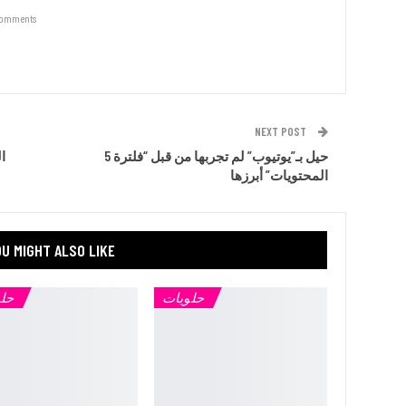
Comments
NEXT POST
5 حيل بـ”يوتيوب” لم تجربها من قبل “فلترة
المحتويات” أبرزها
U MIGHT ALSO LIKE
حلويات
حل