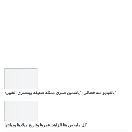
بالفيديو منة فضالي : “ياسمين صبري ممثلة ضعيفة وبتشتري الشهرة”
كل مايخص هنا الزاهد..عمرها وتاريخ ميلادها وديانتها