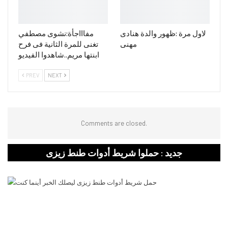
لاول مرة :ظهور والدة هنادى
مفاااجأة:نشوى مصطفي
مهنى
تغنى للمرة الثانية فى فرح
ابنتها مريم..شاهدوا الفيديو
PREV
NEXT
Comments are closed.
جديد : حملوا شريط أدوات طنط زيزى