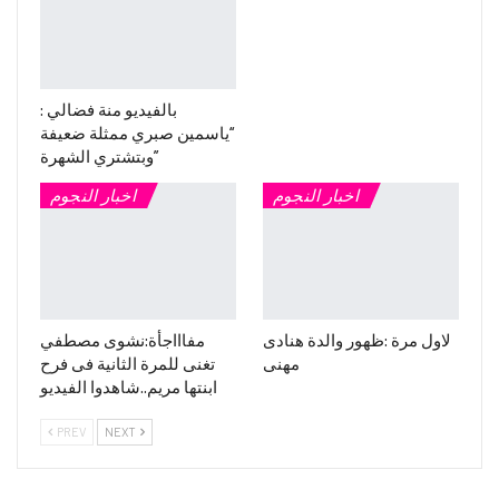
بالفيديو منة فضالي :
“ياسمين صبري ممثلة ضعيفة
وبتشتري الشهرة”
اخبار النجوم
اخبار النجوم
لاول مرة :ظهور والدة هنادى
مفاااجأة:نشوى مصطفي
مهنى
تغنى للمرة الثانية فى فرح
ابنتها مريم..شاهدوا الفيديو
PREV
NEXT