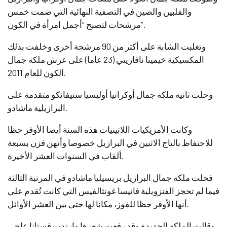
والفلبين والصين في التصفية النهائية التي ضمت خمس
مرشحات لتصبح “أجمل امرأة في الكون”.
وتغلبت الشابة على أكثر من 90 مرشحة أخرى وخلفت بذلك
المكسيكية خيمينا نافاريتي (23 عاما) على عرش ملكة جمال
الكون للعام 2011.
وحلت ثانية ملكة جمال أوكرانيا أوليسيا ستيفانكو متقدمة على
البرازيلية ماشادو.
وكانت الأمريكيات اللاتينيات هذه السنة أيضا الأوفر حظا
للاحتفاظ بالتاج الاثنين في البرازيل خصوصا وأنهن فزن بسبعة
ألقاب في السنوات العشر الأخيرة.
فحلت ملكة جمال البرازيل بريسيليا ماشادو في المرتبة الثالثة
فيما لم تحجز الفنزويلية فانيسا غونثالفيس التي كانت تُقدم على
أنها الأوفر حظا للفوز، مكانا لها حتى بين العشر الأوائل.
وقالت الملكة الجديدة وقد رفعت شعرها وارتدت فستانا عاجي