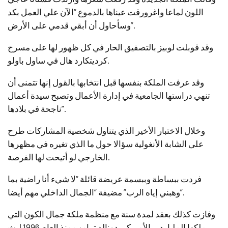
اللون لماعا واغرورقت عيناها بالدموع “الآن علي العمل بكد
وسأحاول أن أبقي قدمي على الأرض”.
وقد قوبلت لوبيز بالتصفيق الحار في كل ظهور لها على مسرح
كرديتكارد هال في ساول باولو.
وقد عرفت الملكة بنفسها قبل انتخابها بالقول إنها تتمنى أن
تنهي دراستها الجامعية في إدارة الأعمال وتصبح سيدة أعمال
ناجحة في بلادها”.
وخلال الاختبار الأخير الذي يتناول شخصية المشاركات طرح
على الشابة الأنغولية سؤالا حول ما الذي تغيره في مظهرها
الخارجي لو أتيحت لها الفرصة.
فردت ببساطة وببسمة عريضة قائلة “لا شيء أنا راضية بما
وهبني إياه الرب” مضيفة “الجمال الداخلي مهم أيضا”.
وفازت كذلك بعقد لمدة سنة مع منظمة ملكة جمال الكون التي
يملكها الملياردير الأمريكي دونالد ترامب منذ العام 1996 لبث