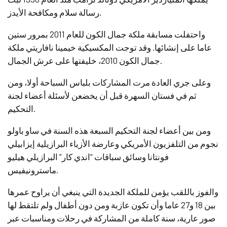
رسالة سلام ومكافحة الأيدز.
واحتفلت مسابقة ملكة جمال الكون للعام 2011 بمرور ستين
عاما على إنشائها. وقد توجت المكسيكية خيمينا نافاريتي ملكة
جمال الكون 2010، خليفتها على عرش الجمال.
وعلى جري العادة مرت المشاركات بلباس السباحة أولا، ومن
ثم في فستان السهرة قبل أن يخضعن لأسئلة أعضاء لجنة
التحكيم.
ومن بين أعضاء لجنة التحكيم السبعة هذه السنة في ساو باولو
نجوم من التلفزيون الأمريكي وعارضة الأزياء البرازيلية إيزابيلي
فونتانا وسائق سباقات “اندي كار” البرازيلي هيليو
ماسترونيفيس.
والفوز باللقب يؤمن للملكة الجديدة التي ينبغي أن يراوح عمرها
بين 18 و27 عاما وأن تكون عازبة ومن دون أطفال ولم تلتقط لها
صور عارية، سنة كاملة من المشاركة في رحلات ومناسبات عبر