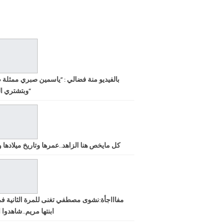
بالفيديو منة فضالي : “ياسمين صبري ممثلة 
وبتشتري الشهرة”
كل مايخص هنا الزاهد..عمرها وتاريخ ميلادها ود
مفاااجأة:نشوى مصطفي تغنى للمرة الثانية ف
ابنتها مريم..شاهدوا ا