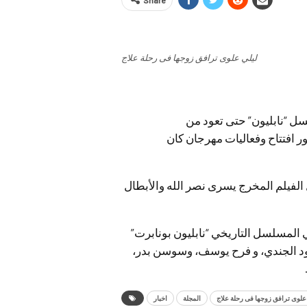
Share
ليلي علوى ترافق زوجها فى رحلة علاج
ل “نابليون” حتى تعود من
افتتاح وفعاليات مهرجان كان
الفيلم المخرج يسرى نصر الله والأبطال
 المسلسل التاريخي “نابليون بونابرت”
ود الجندي، و فرح يوسف، وسوسن بدر،
علوى ترافق زوجها فى رحلة علاج
المجلة
اخبار