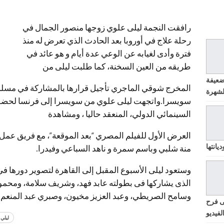
رافقت النجمة ليلى علوي زوجها منصور الجمال في
رحلة علاج في أوروبا بعد الحادث الذي تعرض له منذ
فترة وأدى لغيابه عن الوعي عدة أيام و هو عائد في
طريقه من العين السخنة، كما طلبت ليلى من
ضعيفة
المخرج شوقي الماجري تأجيل قرارها بالمشاركة في مسلس
سويسرا.واتجهت ليلى علوي من سويسرا إلى فرنسا لحضور 
السينمائي الدولي، المنعقد حاليا ، ومشاهدة
العرض الأول للفيلم المصري “بعد الموقعة”، مع فريق عمل 
يانتها
منة شلبي وباسم سمرة و ناهد السباعي وفيدرا.
وستعود ليلى الأسبوع المقبل إلى القاهرة لتصوير دورها في
الذى يشاركها فى بطولته عابد فهد، وشريف سلامة، ومحم
وسامح الصريطي، وعبد العزيز مخيون، وصبري عبد المنعم.
ى فرح
لفيديو
ليلي 