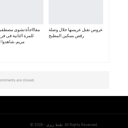
عروس تقتل عريسها خلال وصلة
مفاااجأة:نشوى مصطفي
رقص بسكين المطبخ
للمرة الثانية فى فرح 
مريم..شاهدوا ا
omments are closed.
© 2026 - طنط زيزي. All Rights Reserved.