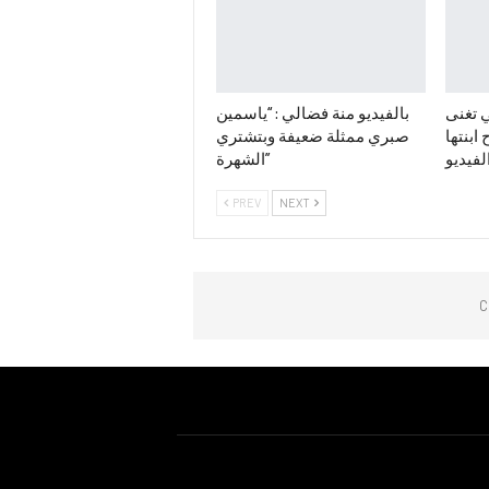
 تغنى
بالفيديو منة فضالي : “ياسمين
ابنتها
صبري ممثلة ضعيفة وبتشتري
لفيديو
الشهرة”
PREV
NEXT
C