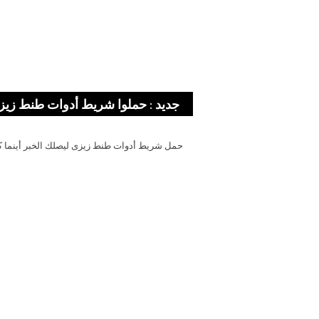
جديد : حملوا شريط أدوات طنط زيز