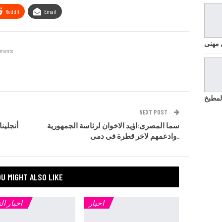
ReddIt
Email
 مهنى
ments
لمطبخ
NEXT POST
سما المصرى:اؤيد الاخوان لرئاسة الجمهورية
أنجلين
وادعمهم لاخر قطرة فى دمى..
U MIGHT ALSO LIKE
اخبار
اخبار ال