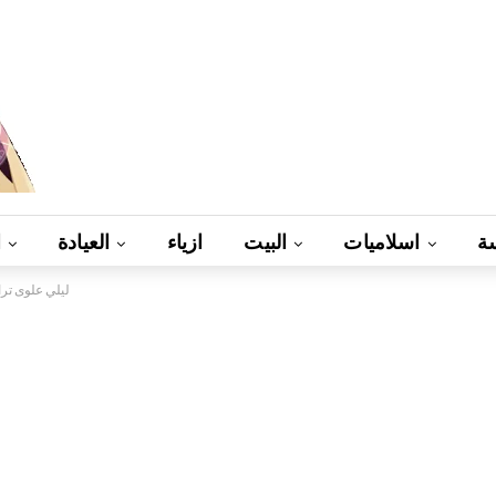
ة
اسلاميات
البيت
ازياء
العيادة
ا
ليلي علوى تر