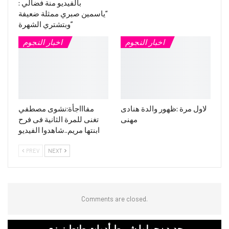
بالفيديو منة فضالي :
“ياسمين صبري ممثلة ضعيفة
وبتشتري الشهرة”
اخبار النجوم
اخبار النجوم
لاول مرة :ظهور والدة هنادى
مفاااجأة:نشوى مصطفي
مهنى
تغنى للمرة الثانية فى فرح
ابنتها مريم..شاهدوا الفيديو
PREV
NEXT
Comments are closed.
جديد : حملوا شريط أدوات طنط زيزى