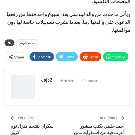
المصحات النفسية.
ويأتى ما حدث من والد ليندسى بعد أسبوع واحد فقط من رفعها
الدعوى على والدتها دينا، بعدما نشرت تسجيلات خاصة لها دون
موافقتها.
ليندسى لوهان
Facebook
Twitter
ReddIt
WhatsApp
Share
Email
Jojo2
21420 Posts
0 Comments
PREV POST
NEXT POST
احمد حلمي يكتب منشور
سكران يقتحم منزل توم
أعرب فيه عن استغرابه ممن
كروز