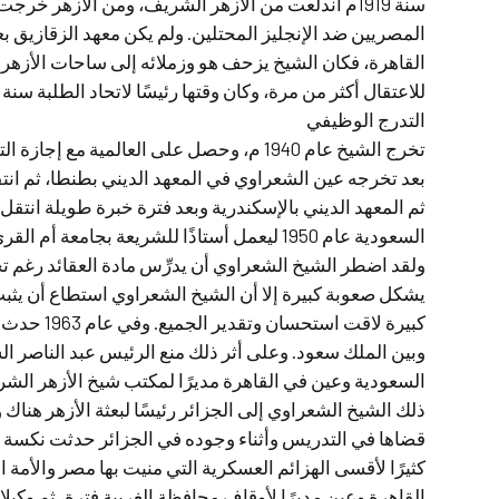
سنة 1919م اندلعت من الأزهر الشريف، ومن الأزهر 
المصريين ضد الإنجليز المحتلين. ولم يكن معهد الزقازيق بع
القاهرة، فكان الشيخ يزحف هو وزملائه إلى ساحات الأزهر
للاعتقال أكثر من مرة، وكان وقتها رئيسًا لاتحاد الطلبة سنة 1934م
التدرج الوظيفي
تخرج الشيخ عام 1940 م، وحصل على العالمية مع إجازة التدريس عام 1943م
بعد تخرجه عين الشعراوي في المعهد الديني بطنطا، ثم انتقل
ثم المعهد الديني بالإسكندرية وبعد فترة خبرة طويلة انتق
السعودية عام 1950 ليعمل أستاذًا للشريعة بجامعة أم القرى
ولقد اضطر الشيخ الشعراوي أن يدرِّس مادة العقائد رغم تخ
يشكل صعوبة كبيرة إلا أن الشيخ الشعراوي استطاع أن يثب
كبيرة لاقت ا
وبين الملك سعود. وعلى أثر ذلك منع الرئيس عبد الناصر ال
السعودية وعين في القاهرة مديرًا لمكتب شيخ الأزهر الش
ذلك الشيخ الشعراوي إلى الجزائر رئيسًا لبعثة الأزهر هنا
كثيرًا لأقسى الهزائم العسكرية التي منيت بها مصر والأمة 
القاهرة وعين مديرًا لأوقاف محافظة الغربية فترة، ثم وكيلا ل