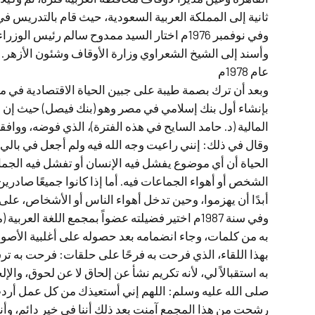
ثانية إلى المملكة العربية السعودية، حيث قام بالتدريس في
وفي نوفمبر 1976م اختار السيد ممدوح سالم رئيس الوزراء آنذاك أعضاء وزارته
وأسند إلى الشيخ الشعراوي وزارة الأوقاف وشئون الأزهر.
عام 1978م
وبعد أن ترك بصمة طيبة على جبين الحياة الاقتصادية في مصر
بإنشاء أول بنك إسلامي في مصر وهو (بنك فيصل) حيث إن ه
المالية (د. حامد السايح في هذه الفترة)، الذي فوضه، وو
وقال في ذلك: إنني راعيت وجه الله فيه ولم أجعل في بالي 
الحياة أن أي موضوع يفشل فيه الإنسان أو تفشل فيه الج
الشخص أو أهواء الجماعات فيه. أما إذا كانوا جميعًا صادر
أبدًا أن يهزموا، وحين تدخل أهواء الناس أو الأشخاص، على غي
وفي سنة 1987م اختير فضيلته عضواً بمجمع اللغة العر
بهذا اللقاء، الذي فرحت به فرحًا على حلقات: فرحت به تر
به استقبالاً لي، لأنه تكريم نشأ عن إلحاق لا عن لحوق، والإل
صلى الله عليه وسلم: اللهم إني أستعيذك من كل عمل أردت
رشحت من هذا المجمع آمنت بعد ذلك أننا في خير دائم، وأننا 