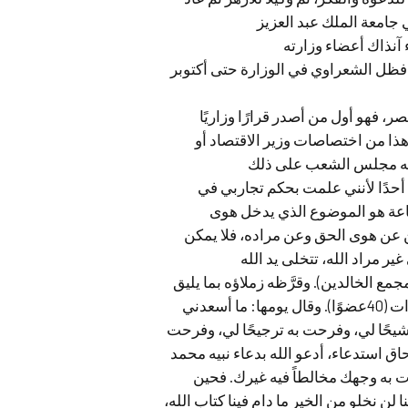
 جامعة الملك عبد العزيز
 فظل الشعراوي في الوزارة حتى أكتوبر
، فهو أول من أصدر قرارًا وزاريًا
ذا من اختصاصات وزير الاقتصاد أو
افقه مجلس الشعب على ذلك
أحدًا لأنني علمت بحكم تجاربي في
ماعة هو الموضوع الذي يدخل هوى
ين عن هوى الحق وعن مراده، فلا يمكن
ر مراد الله، تتخلى يد الله
بية (مجمع الخالدين). وقرَّظه زملاؤه بما يليق
به من كلمات، وجاء انضمامه بعد حصوله على أغلبية الأصوات (40عضوًا). وقال يومها: ما أسعدني
شيحًا لي، وفرحت به ترجيحًا لي، وفرحت
حاق استدعاء، أدعو الله بدعاء نبيه محمد
 به وجهك مخالطاً فيه غيرك. فحين
لن نخلو من الخير ما دام فينا كتاب الله،