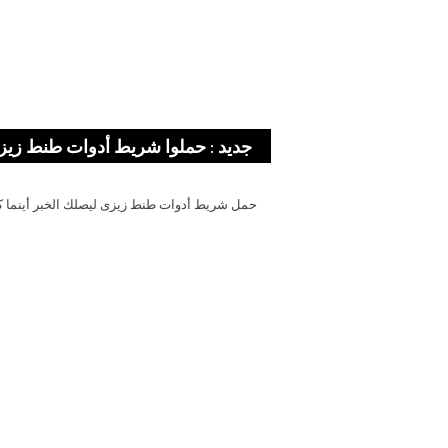
جديد : حملوا شريط أدوات طنط زيز