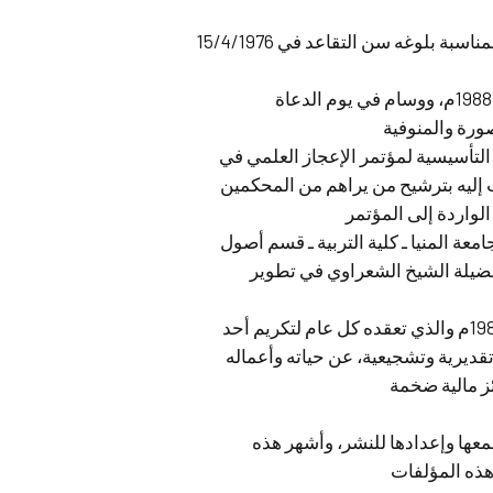
منح الإمام الشعراوي وسام الاستحقاق من الدرجة الأولى لمناسبة بلوغه سن التقاعد في 15/4/1976
ورة والمنوفية
 التأسيسية لمؤتمر الإعجاز العلمي في
ت إليه بترشيح من يراهم من المحكمين
لواردة إلى المؤتمر
ة المنيا ـ كلية التربية ـ قسم أصول
 لفضيلة الشيخ الشعراوي في تطوير
جعلته محافظة الدقهلية شخصية المهرجان الثقافي لعام 1989م والذي تعقده كل عام لتكريم أحد
تقديرية وتشجيعية، عن حياته وأعماله
ئز مالية ضخمة
عها وإعدادها للنشر، وأشهر هذه
هذه المؤلفات