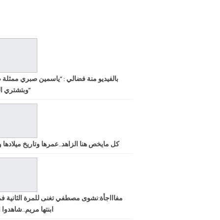
بالفيديو منة فضالي : “ياسمين صبري ممثلة 
وبتشتري الشهرة”
كل مايخص هنا الزاهد..عمرها وتاريخ ميلادها ود
مفاااجأة:نشوى مصطفي تغنى للمرة الثانية ف
ابنتها مريم..شاهدوا ا