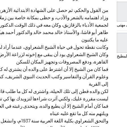
وزاد اهتمامه بالشعر والأدب، و حظى بمكانة خاصة بين زملائه،
لجمعية الأدباء بالزقازيق، وكان معه في ذلك الوقت الدكتو
 مهنى
طاهر أبو فاشا، والأستاذ خالد محمد خالد والدكتور أحمد ه
عليه ما يكتبون
وكانت نقطة تحول في حياة الشيخ الشعراوي، عندما أراد له 
وكان الشيخ الشعراوي يود أن يبقى مع إخوته لزراعة الأرض
لمطبخ
القاهرة، ودفع المصروفات وتجهيز المكان للسكن
فما كان من الشيخ إلا أن اشترط على والده أن يشتري له ك
وعلوم القرآن والتفاسير وكتب الحديث النبوي الشريف، كن
إلى القرية
لكن والده فطن إلى تلك الحيلة، واشترى له كل ما طلب قائلاً
ليست مقررة عليك، ولكني آثرت شراءها لتزويدك بها كي تن
فما كان أمام الشيخ إلا أن يطيع والده، ويتحدى رغبته في ال
ويلتهم منه كل ما تقع عليه عيناه
والتحق الشعراوي بكلية