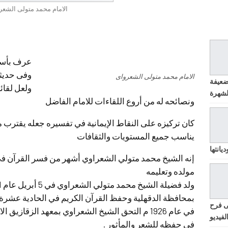
الامام محمد متولى الشعر
عرف بأسل
وفى حديثه
الامام محمد متولى الشعرواى
ضعيفة
ولعل لقائ
ونصائحه له من أروع اللقاءات للامام الفاضل
كان تركيزه على النقاط الإيمانية في تفسيره جعله يقترب 
يناسب جميع المستويات والثقافات
يانتها
إنه الشيخ محمد متولي الشعراوي أشهر من فسر القرآن ف
مولده وتعليمه
بمحافظة الدقهلية وحفظ القرآن الكريم في الحادية عشرة
ى فرح
في عام 1926 م التحق الشيخ الشعراوي بمعهد الزقازيق
لفيديو
في حفظه للشعر والمأثور .