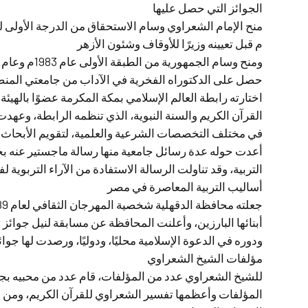
الجوائز التي حصل عليها
م قبل تعيينه وزيرًا للأوقاف وشئون الأزهر
ومنح وسام الجمهورية من الطبقة الأولى عام 1983م وعام 1988م، ووسام في يوم الدعاة
حصل على الدكتوراه الفخرية في الآداب من جامعتي المنص
اختارته رابطة العالم الإسلامي بمكة المكرمة عضوًا بالهيئة
القرآن الكريم والسنة النبوية، الذي تنظمه الرابطة، وعهد
في مختلف التخصصات الشرعية والعلمية، لتقويم الأبحاث ا
أعدت حوله عدة رسائل جامعية منها رسالة ماجستير عنه بجامع
التربية، وقد تناولت الرسالة الاستفادة من الآراء التربوية
أساليب التربية المعاصرة في مصر
أبنائها البارزين، وأعلنت المحافظة عن مسابقة لنيل جوائز 
ودوره في الدعوة الإسلامية محليًا، ودوليًا، ورصدت لها جوا
مؤلفات الشيخ الشعراوي
للشيخ الشعراوي عدد من المؤلفات، قام عدد من محبيه بجم
المؤلفات وأعظمها تفسير الشعراوي للقرآن الكريم، ومن 