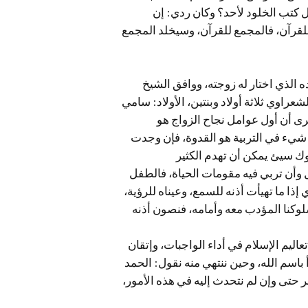
 كتب الخلود لأحد؟ وكان ردي: إن
 للقرآن، فالمجمع للقرآن، وسيخلد المجمع
ه الذي اختار له زوجته، ووافق الشيخ
لشعراوي ثلاثة أولاد وبنتين، الأولاد: سامي
رى أن أول عوامل نجاح الزواج هو
م شيء في التربية هو القدوة، فإن وجدت
وك سيئ يمكن أن تهدم الكثير
 وأن تربي فيه مقومات الحياة، فالطفل
إذا ما تهيأت أذنه للسمع، وعيناه للرؤية،
وكنا المؤدب معه وأمامه، فنصون أذنه
 تعاليم الإسلام في أداء الواجبات، وإتقان
 باسم الله، وحين ننتهي منه نقول: الحمد
ر حتى وإن لم نتحدث إليه في هذه الأمور،