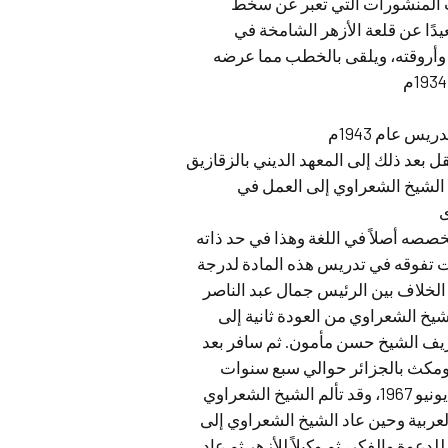
خرجت المنشورات التي تعبر عن سخط
يدًا عن قلعة الأزهر الشامخة في
 وأروقته، ويلقى بالخطب مما عرضه
 بعد ذلك إلى المعهد الديني بالزقازيق
ل الشيخ الشعراوي إلى العمل في
صصه أصلاً في اللغة وهذا في حد ذاته
ت تفوقه في تدريس هذه المادة لدرجة
ستحسان وتقدير الجميع. وفي عام 1963 حدث الخلاف بين الرئيس جمال عبد الناصر
شيخ الشعراوي من العودة ثانية إلى
ريف الشيخ حسن مأمون. ثم سافر بعد
ك ومكث بالجزائر حوالي سبع سنوات
قضاها في التدريس وأثناء وجوده في الجزائر حدثت نكسة يونيو 1967، وقد تألم الشيخ الشعراوي
العربية وحين عاد الشيخ الشعراوي إلى
لدعوة والفكر، ثم وكيلاً للأزهر ثم عاد