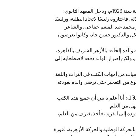
من القول والحكم، ثم حصل على الشهادة الابتدائية الأزهرية سنة 1923م، ودخل المعهد الثانوي،
 فاختاروه رئيسًا لاتحاد الطلبة، ورئيسًا
ر محمد عبد المنعم خفاجى، والشاعر
يكل والدكتور حسن جاد، وكانوا يعرضون
والده إلحاقه بالأزهر الشريف بالقاهرة،
، ولكن إصرار الوالد دفعه لاصطحابه إلى
ميات من أمهات الكتب في التراث واللغة
وع من التعجيز حتى يرضى والده بعودته
 له: أنا أعلم يا بني أن جميع هذه الكتب
هل من العلم
عودة إلى القرية، فأخذ يغترف من العلم،
 اللغة العربية سنة 1937م، وانشغل بالحركة الوطنية والحركة الأزهرية، فثورة