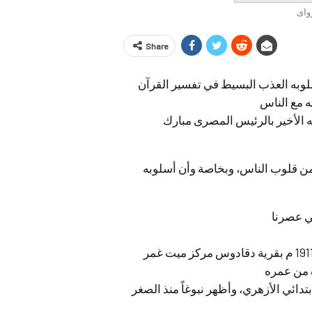
واى
Share
وبه العذب البسيط في تفسير القرآن
 مع الناس
ه الأخير بالرئيس المصرى مبارك
من قلوب الناس، وبخاصة وأن أسلوبه
ي عصرنا
ولد فضيلة الشيخ محمد متولي الشعراوي في 5 أبريل عام 1911 م بقرية دقادوس مركز ميت غمر
 من عمره
 الابتدائي الأزهري، وأظهر نبوغاً منذ الصغر