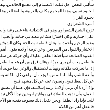
سألني البعض: هل قبلت الانضمام إلى مجمع الخالدين، وهل
الخلود نسبي، وهذا المجمع مكلف بالعربية، واللغة العربية
بخلود القرآن
أسرة الشعراوي
تزوج الشيخ الشعراوي وهو في الابتدائية بناء على رغبة والد
على اختياره، وكان اختيارًا طيبًا لم يتعبه في حياته، وأنجب ا
وعبد الرحيم وأحمد، والبنتان فاطمة وصالحة. وكان الشيخ ي
الاختيار والقبول من الطرفين. وعن تربية أولاده يقول: أه
القدوة الصالحة سيأخذها الطفل تقليدًا، وأي حركة عن سل
فالطفل يجب أن يرى جيدًا، وهناك فرق بين أن يتعلم الطفل
إذا ما تحركت ملكاته وتهيأت للاستقبال والوعي بما حوله، أي 
وأنفه للشم، وأنامله للمس، فيجب أن نراعي كل ملكاته بسل
عن كل لفظ قبيح، ونصون عينه عن كل مشهد قبيح
وإذا أردنا أن نربي أولادنا تربية إسلامية، فإن علينا أن نطبق
العمل، وأن نذهب للصلاة في مواقيتها، وحين نبدأ الأكل نبدأ
لله.. فإذا رآنا الطفل ونحن نفعل ذلك فسوف يفعله هو الآخ
فالفعل أهم من الكلام