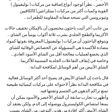
الأخضر .. نظراً لوجود أنواع إضافية من مركبات ( بوليفينول )
القوية وكميات أكثر من مركبات ( ميثلزانثين) كالكافيين
وثيوبرومين التي تمنحه صفاته المقاومة للطفرات ..
من جانب آخر أثبت باحثون مختصون أن بالإمكان تخفيف حالات
الأكزيما والطفح الجلدي بشرب ثلاثة أكواب يومياً من الشاي ..
ويتوقع الباحثون أن مركبات ( بوليفينول) المعروفة بقوتها كمواد
مضادة للأكسدة هي المسؤولة عن الخصائص الوقائية للشاي
الذي يخضع لعمليات معالجة أقل من الشاي الأسود العادي ..
وخاصة في إيقاف التفاعلات الجلدية المسببة للأكزيما .
الشاي الأبيض من أهم الوسائل لمكافحة البدانة:
قال باحث إن الشاي الأبيض قد يصبح أحد أكثر الوسائل فعالية
في مكافحة البدانة نظراً لاحتوائه على مركبات كيميائية طبيعية
تمنع تراكم الدهون في الجسم وتفتتها فيه.
وأظهرت تجارب سابقة أن الشاي الأخضر والأسود يمكن أن
يمنعا امتصاص الكوليسترول ووصوله إلى الدم، ولكن يعتقد أن
الشاي الأبيض أكثر إفادة من هذين النوعين من الشاي بسبب