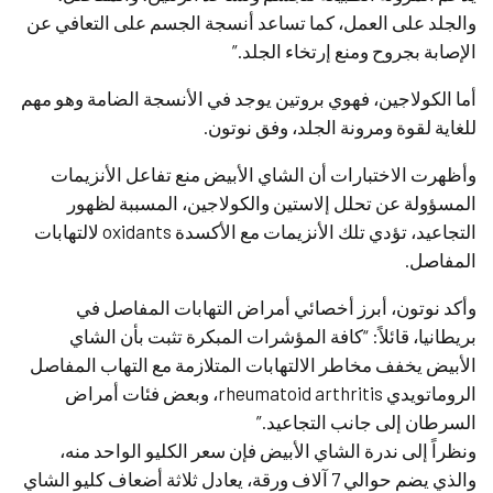
والجلد على العمل، كما تساعد أنسجة الجسم على التعافي عن
الإصابة بجروح ومنع إرتخاء الجلد.”
أما الكولاجين، فهوي بروتين يوجد في الأنسجة الضامة وهو مهم
للغاية لقوة ومرونة الجلد، وفق نوتون.
وأظهرت الاختبارات أن الشاي الأبيض منع تفاعل الأنزيمات
المسؤولة عن تحلل إلاستين والكولاجين، المسببة لظهور
التجاعيد، تؤدي تلك الأنزيمات مع الأكسدة oxidants لالتهابات
المفاصل.
وأكد نوتون، أبرز أخصائي أمراض التهابات المفاصل في
بريطانيا، قائلاً: “كافة المؤشرات المبكرة تثبت بأن الشاي
الأبيض يخفف مخاطر الالتهابات المتلازمة مع التهاب المفاصل
الروماتويدي rheumatoid arthritis، وبعض فئات أمراض
السرطان إلى جانب التجاعيد.”
ونظراً إلى ندرة الشاي الأبيض فإن سعر الكليو الواحد منه،
والذي يضم حوالي 7 آلاف ورقة، يعادل ثلاثة أضعاف كليو الشاي