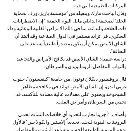
المركبات الطبيعية التي فيه.
وقال الباحث مارك وينفيلد من “مؤسسة باريزدورف لحماية
الجلد” لصحيفة الدايلي مايل اليوم الجمعة ” إن الاضطرابات
ذات العلاقة بالبدانة، بما في ذلك الامراض القلبية الوعائية وداء
السكري، في تزايد مستمر في الدول الصناعية وقد أثبتنا أن
الشاي الأبيض يمكن أن يكون مصدراً طبيعياً يساعد على
النحافة”.
دراسة علمية: الشاي الأبيض قد يكافح الأمراض والتجاعيد
والتهاب المفاصل الروماتويدي والسرطان:
قال بروفيسور ديكلان نوتون، من جامعة “كينغستون”، جنوب
غربي لندن، إن للشاي الأبيض فوائد في مكافحة مظاهر
الشيخوخة ويحتوي على معدلات عالية مضادة للتأكسد، قد
تحمي من السرطان وأمراض القلب.
وأضاف: “أجرينا تجارب لتحديد أي خلاصات النبتات تحمي
البروتينات البنوية للجلد، تحديداً إلاستين والكولاجين” فالأول
يدعم المرونة الطبيعة للجسم وتساعد الرئتين، والمفاصل،