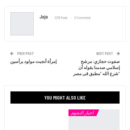
Email
Jojo
3379 Posts
0 Comments
PREV POST
NEXT POST
صفوت حجازي: مرشح
إمرأة أنجبت مولود برأسين
إسلامي صدمنا بقوله أن
شرع الله ”مطبق قى مصر”
YOU MIGHT ALSO LIKE
اخبار النجوم