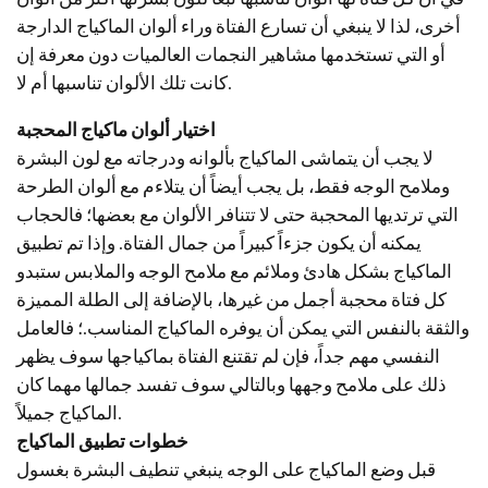
أخرى، لذا لا ينبغي أن تسارع الفتاة وراء ألوان الماكياج الدارجة
أو التي تستخدمها مشاهير النجمات العالميات دون معرفة إن
كانت تلك الألوان تناسبها أم لا.
اختيار ألوان ماكياج المحجبة
لا يجب أن يتماشى الماكياج بألوانه ودرجاته مع لون البشرة
وملامح الوجه فقط، بل يجب أيضاً أن يتلاءم مع ألوان الطرحة
التي ترتديها المحجبة حتى لا تتنافر الألوان مع بعضها؛ فالحجاب
يمكنه أن يكون جزءاً كبيراً من جمال الفتاة. وإذا تم تطبيق
الماكياج بشكل هادئ وملائم مع ملامح الوجه والملابس ستبدو
كل فتاة محجبة أجمل من غيرها، بالإضافة إلى الطلة المميزة
والثقة بالنفس التي يمكن أن يوفره الماكياج المناسب.؛ فالعامل
النفسي مهم جداً، فإن لم تقتنع الفتاة بماكياجها سوف يظهر
ذلك على ملامح وجهها وبالتالي سوف تفسد جمالها مهما كان
الماكياج جميلاً.
خطوات تطبيق الماكياج
قبل وضع الماكياج على الوجه ينبغي تنطيف البشرة بغسول