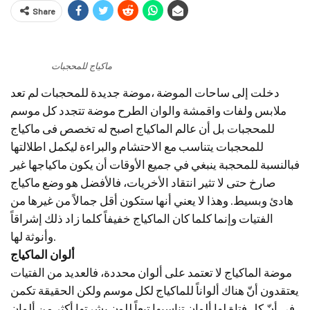
Share
ماكياج للمحجبات
دخلت إلى ساحات الموضة ،موضة جديدة للمحجبات لم تعد
ملابس ولفات واقمشة والوان الطرح موضة تتجدد كل موسم
للمحجبات بل أن عالم الماكياج اصبح له تخصص فى ماكياج
للمحجبات يتناسب مع الاحتشام والبراءة ليكمل اطلالتها
فبالنسبة للمحجبة ينبغي في جميع الأوقات أن يكون ماكياجها غير
صارخ حتى لا تثير انتقاد الأخريات، فالأفضل هو وضع ماكياج
هادئ وبسيط. وهذا لا يعني أنها ستكون أقل جمالاً من غيرها من
الفتيات وإنما كلما كان الماكياج خفيفاً كلما زاد ذلك إشراقاً
وأنوثة لها.
ألوان الماكياج
موضة الماكياج لا تعتمد على ألوان محددة، فالعديد من الفتيات
يعتقدون أنّ هناك ألواناً للماكياج لكل موسم ولكن الحقيقة تكمن
في أنّ كل فتاة لها ألوان تناسبها تبعاً للون بشرتها أكثر من ألوان