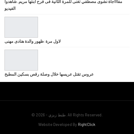
مفاااجأة:نشوى مصطفي تغنى للمرة الثانية فى فرح ابنتها مريم..شاهدوا
الفيديو
لاول مرة :ظهور والدة هنادى مهنى
عروس تقتل عريسها خلال وصلة رقص بسكين المطبخ
© 2026 - طنط زيزي. All Rights Reserved.
Website Developed By
RightClick