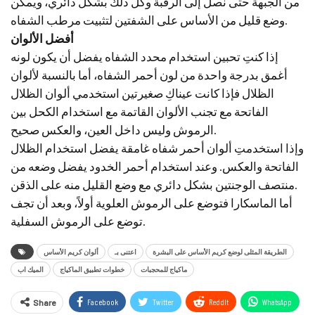
من الجبهة حتى نصل إلى الرقبة وكل ذلك بشكل دائري، ويمكن
وضع قليل من الأساس على الشفتين لتثبيت مرطب الشفاه.
أفضل الألوان
إذا كنتِ تحبين استخدام محدد الشفاه يفضل أن يكون لونه
أغمق بدرجة واحدة من لون أحمر الشفاه، أما بالنسبة لألوان
الظلال فإذا كانت عيناكِ صغيرتين استخدمي ألوان الظلال
الفاتحة مع تجنب الألوان القاتمة مع استخدام الكحل بين
الرموش وليس داخل العين، والعكس صحيح.
وإذا استخدمتِ ألوان أحمر شفاه غامقة يفضل استخدام الظلال
الفاتحة والعكس. وعند استخدام أحمر الخدود يفضل وضعه من
منتصف الوجنتين بشكل دائري مع وضع القليل منه على الذقن.
أما الماسكارا فتوضع على الرموش العلوية أولاً، وبعد أن تجف
توضع على الرموش السفلية.
الطريقة المثلى لوضع كريم الأساس على البشرة
اعتنى بـ
ألوان كريم الأساس
ماكياج للمحجبات
خطوات تطبيق الماكياج
الميك اب
Facebook
Twitter
ReddIt
WhatsApp
Share