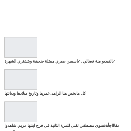
بالفيديو منة فضالي : “ياسمين صبري ممثلة ضعيفة وبتشتري الشهرة”
كل مايخص هنا الزاهد..عمرها وتاريخ ميلادها وديانتها
مفاااجأة:نشوى مصطفي تغنى للمرة الثانية فى فرح ابنتها مريم..شاهدوا