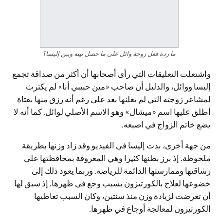
ما ردة فعل زوجة وائل على ما حصل بينه وبين إليسا؟
واشتعلت التعليقات التي رأى أصحابها أن أكثر من صداقة تجمع
إليسا ووائل، والدليل أن صاحب «مين حبيبي أنا» لم يكترث
لمشاعر زوجته التي لم يعلنها بعد على رغم أنه رزق منها بفتاة
أطلق عليها اسم «ميشال» وهو الاسم الأصلي لوائل. كما أنه لا
يضع خاتم الزواج في اصبعه.
من جهة أخرى، بدت إليسا في الفيديو وقد زاد وزنها بطريقة
ملحوظة. إذ برز بطنها كثيرا وهي المعروفة بمحافظتها على
رشاقتها وممارستها الدائمة للرياضة. وربما يعود ذلك إلى
خضوعها لعلاج بالكورتيزون بسبب وجع في ظهرها. إذ سبق لها
أن تعرضت لزيادة وزن منذ سنتين، وكان السبب تعاطيها
الكورتيزون لمعالجة أوجاع في ظهرها.