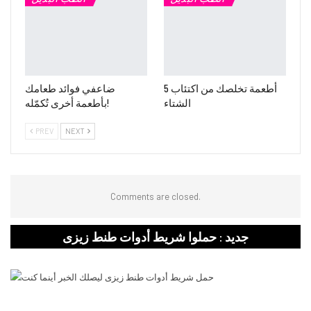
5 أطعمة تخلصك من اكتئاب
ضاعفي فوائد طعامك
الشتاء
بأطعمة أخرى تُكمّله!
PREV
NEXT
Comments are closed.
جديد : حملوا شريط أدوات طنط زيزى