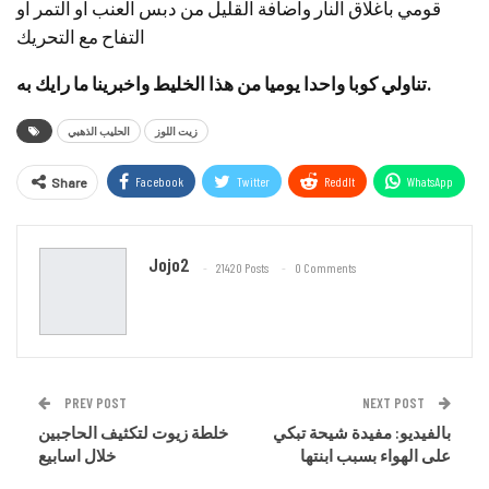
قومي باغلاق النار واضافة القليل من دبس العنب او التمر او
التفاح مع التحريك
تناولي كوبا واحدا يوميا من هذا الخليط واخبرينا ما رايك به.
زيت اللوز
الحليب الذهبي
Facebook
Twitter
ReddIt
WhatsApp
Share
Email
Jojo2
21420 Posts
0 Comments
PREV POST
NEXT POST
بالفيديو: مفيدة شيحة تبكي
خلطة زيوت لتكثيف الحاجبين
على الهواء بسبب ابنتها
خلال اسابيع