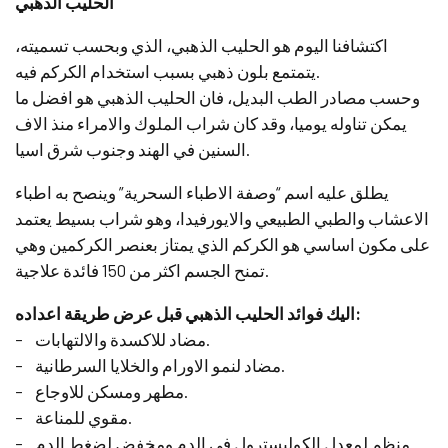
الحليب الذهبي
اكتشافنا اليوم هو الحليب الذهبي، الذي وبحسب تسميته،
يتمتمع بلون ذهبي بسبب استخدام الكركم فيه.
وحسب مصادر الطب البديل، فان الحليب الذهبي هو افضل ما
يمكن تناوله يوميا، وقد كان شراب الملوك والامراء منذ الاف
السنين في الهند وجنوب شرق اسيا.
يطلق عليه اسم “وصفة الاطباء السحرية” وينصح به اطباء
الاعشاب والطبي الطبيعي والايورفيدا، وهو شراب بسيط يعتمد
على مكون اساسي هو الكركم الذي يمتاز بعنصر الكركمين وهي
تمنح الجسم اكثر من 150 فائدة علاجية.
اليك فوائد الحليب الذهبي قبل عرض طريقة اعداده:
– مضاد للاكسدة والالتهابات.
– مضاد لنمو الاورام والخلايا السرطانية.
– مطهر ومسكن للاوجاع.
– مقوي للمناعة.
– منظم لمعدل الكوليسترول في الدم ومخفض لضغط الدم