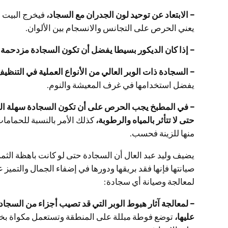
– الابتعاد عن توحيد لون الجدران مع السجاد،
فيخرج البيت 
يعني الحرص على التجانس والانسجام بين الألوان.
– إذا كان الديكور بسيطا يفضل أن تكون السجادة مزدحمة
– السجادة ذات الوبر العالي من الأنواع العملية في التن
يفضل استخدامها في غرف المعيشة والنوم.
– في المطبخ يجب الحرص على أن تكون السجادة سهلة الغ
حتى لا تتأثر بالمياه والرطوبة،
كذلك الأمر بالنسبة للحمام
منها للزينة فحسب.
يضيف وليد عبد العال أن السجادة حتى لو كانت باهظة الث
صيانتها فإنها فقد بريقها ودورها في إضفاء الجمال والتميز
لمعالجة وصيانة أي سجادة:
– لمعالجة آثار هبوط الوبر التي قد تصيب أجزاء من السجادة
عليها،
توضع فوطة مبللة على المنطقة وتستعمل مكواة بخار