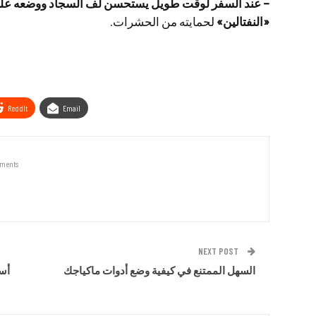
– عند السفر لوقت طويل يستحسن لف السجاد ووضعه على 
«النفتالين»
لحمايته من الحشرات.
ReddIt
Email
ments
NEXT POST
السهل الممتنع في كيفية وضع أدوات ماكياجك
أسئ