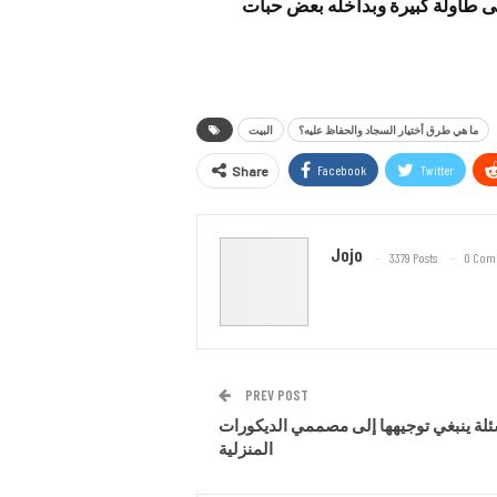
طاولة كبيرة وبداخله بعض حبات
ما هي طرق أختيار السجاد والحفاظ عليه؟
البيت
Facebook
Twitter
Share
Jojo
3379 Posts
0 Com
PREV POST
لة ينبغي توجيهها إلى مصممي الديكورات
المنزلية