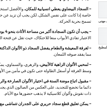
– السجاد البيضاوي يعطي انسيابية للمكان،
والأفضل استخد
تسمح بحرية الحركة.
 مهنى
– يجب أن تكون السجادة أكبر من مساحة الأثاث بنحو 4 بوصات في الطول والعرض،
الاعتبار تفادي الأبواب منعا للاحتكاك، حيث تقل عن فتحة الباب بـ
لمطبخ
– لغرفة المعيشة والطعام يفضل السجاد ذو الألوان الداكنة
مما يفقد صوفه اللمعان.
– لمحبي الألوان الزاهية كالأبيض،
والزهري، والسماوي، يمك
وسط الغرفة أو أسفل الطاولة حتى تكون في مأمن من الأو
– مقبول اتباع موضة السنة في اختيار الألوان الصارخة وا
دائما ما تخضع للتجديد، على العكس من الصالون الذي يج
ذات نقوش وألوان كلاسيكية لا يذهب حضورها مع الأيام.
– يمكن تعليق قطع سجاد حريري على الجدران تتماشى مع 