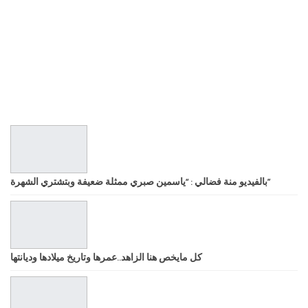
بالفيديو منة فضالي : “ياسمين صبري ممثلة ضعيفة وبتشتري الشهرة”
كل مايخص هنا الزاهد..عمرها وتاريخ ميلادها وديانتها