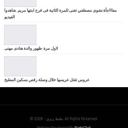
مفاااجأة:نشوى مصطفي تغنى للمرة الثانية فى فرح ابنتها مريم..شاهدوا
الفيديو
لاول مرة :ظهور والدة هنادى مهنى
عروس تقتل عريسها خلال وصلة رقص بسكين المطبخ
© 2026 - طنط زيزي. All Rights Reserved.
Website Developed By
RightClick