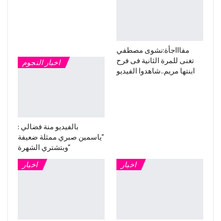
مفاااجأة:نشوى مصطفي
تغنى للمرة الثانية فى فرح
اخبار النجوم
ابنتها مريم..شاهدوا الفيديو
بالفيديو منة فضالي :
“ياسمين صبري ممثلة ضعيفة
وبتشتري الشهرة”
اخبار
اخبار