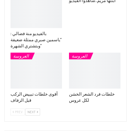
ابنتها مريم..شاهدوا الفيديو
بالفيديو منة فضالي :
“ياسمين صبري ممثلة ضعيفة
وبتشتري الشهرة”
العروسة
العروسة
خلطات فرد الشعر الخشن
أقوى خلطات تبييض الركب
لكل عروس
قبل الزفاف
PREV
NEXT