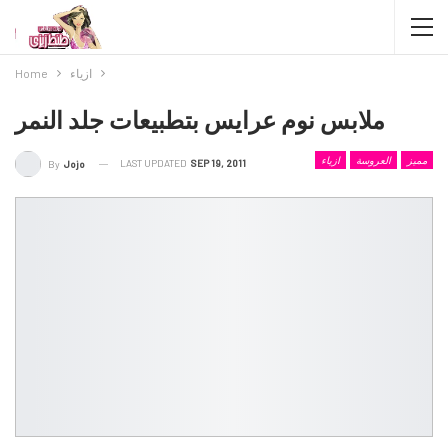
ازياء
Home
ملابس نوم عرايس بتطبيعات جلد النمر
مميز
العروسة
ازياء
LAST UPDATED
SEP 19, 2011
By
Jojo