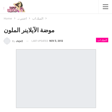
الميك اب
اعتني بـ
Home
موضة الآيلاينر الملون
الميك اب
LAST UPDATED
NOV 3, 2012
By
Jojo2