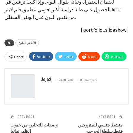
لضمان استمراه وثباته طوال اليوم، وإذا كنت ترغبين في
الحصول على طلة درامية أكثر، قومي بتطبيق قلم لاينر liner
من نفس اللون على الجفن السفلي.
[portfolio_slideshow]
الآيلاينر الملون
Facebook
Twitter
ReddIt
WhatsApp
Share
Email
Jojo2
21420 Posts
0 Comments
PREV POST
NEXT POST
منشط جنسي للمتزوجين
وصفات للتخلص من حبوب
فقط:سلطة الجرجير
الظهر نهائيا