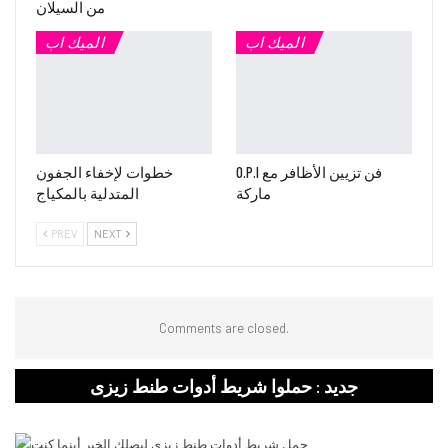
من السيلان
الميك اب
الميك اب
O.P.I فن تزيين الأظافر مع
خطوات لإخفاء الجفون
ماركة
المتدلية بالمكياج
PREV
NEXT
Comments are closed.
جديد : حملوا شريط أدوات طنط زيزى