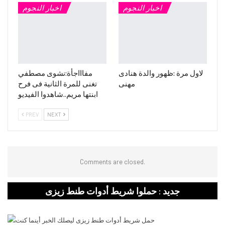
اخبار النجوم
اخبار النجوم
لاول مرة :ظهور والدة هنادى
مفاااجأة:نشوى مصطفي
مهنى
تغنى للمرة الثانية فى فرح
ابنتها مريم..شاهدوا الفيديو
PREV
NEXT
Comments are closed.
جديد : حملوا شريط أدوات طنط زيزى