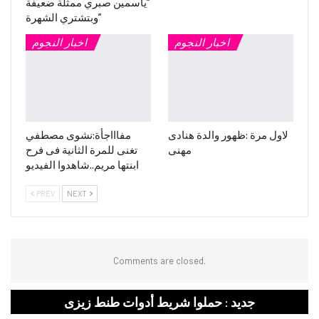
“ياسمين صبري ممثلة ضعيفة
وبتشتري الشهرة”
اخبار النجوم
اخبار النجوم
لاول مرة :ظهور والدة هنادى
مفاااجأة:نشوى مصطفي
مهنى
تغنى للمرة الثانية فى فرح
ابنتها مريم..شاهدوا الفيديو
PREV
NEXT
Comments are closed.
جديد : حملوا شريط أدوات طنط زيزى