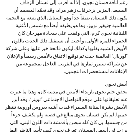
رغم أناقة فستان نجوى، إلا أنه أقرب إلى فستان الزفاف
البسيط، المزين بزخرفات زهير مراد، وقد تعمّد المصمم أن
يكون ذلك الفستان ضيقاً جداً وهو الستايل الذي يتبعه مع النجمة
العالمية جنيفير لوبيز، وها هو يطبقه أيضاً مع شمس الأغنية
اللبنانية نجوى كرم، التي وقفت على سجادة مهرجان كان
الحمراء للمرة الأولى، وأحبت أن تستقبل ذلك الحدث باللون
الأبيض الشبيه بقلبها وكذلك ليكون فاتحة خير عليها وعلى شركة
“لوريال” العالمية حيث تم توقيع الاتفاق بالأمس رسمياً والإعلان
عن شراكة ستبرز ثمارها في القريب العاجل بمجموعة من
الإعلانات لمستحضرات التجميل.
أبيض نجوى
تحقق حلم نجوى بارتداء الأبيض في مدينة كان، وهذا ما عبرت
عنه تعليقاتها على موقع التواصل الاجتماعي “تويتر”، وقد أبرز
الأبيض بشرة الفنانة السمراء فبدت أشبه بعروس أوروبية تنتظر
حبيبها. لم يكن فستان نجوى مبالغ في قصته ولم يكشف جزءاً
من جسمها، بل كان كله مبطن بأقمشة ذات اللون البني، التي
برزت في أسفل الفستان. تعرف نجوى كيف تأسر الناظر إليها