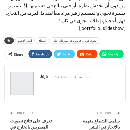
من دون أن تخدش نظره، أو حتى تبالغ في فساتينها. إذً، تستمر
مسيرة نجوى والمصمم زهير مراد معاً ليقدما المزيد من النجاح،
فهل أعجبتكِ إطلالة نجوى في كان؟
[portfolio_slideshow]
نجوى كرم ... عروس في مهرجان "كان"
المجلة
اخبار النجوم
Facebook
Twitter
ReddIt
WhatsApp
Share
Email
Jojo
3379 Posts
0 Comments
PREV POST
NEXT POST
سلمى الشماع متهمة
تعرف على نتائج تصويت
بالاتجار في البشر
المصريين بالخارج في