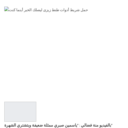
بالفيديو منة فضالي : “ياسمين صبري ممثلة ضعيفة وبتشتري الشهرة”