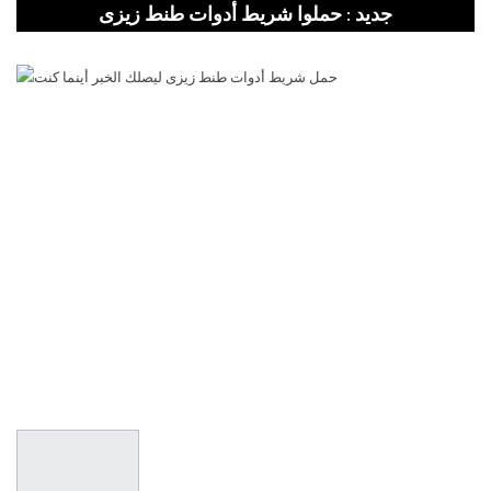
جديد : حملوا شريط أدوات طنط زيزى