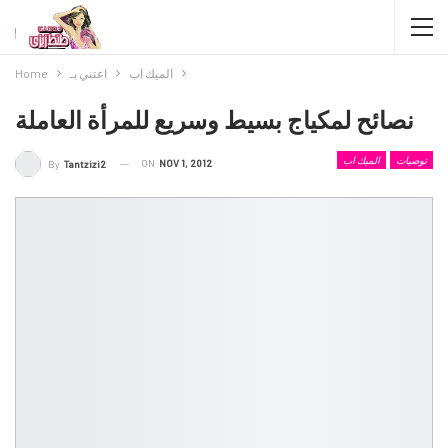
الميك اب
اعتني بـ
Home
نصائح لمكياج بسيط وسريع للمرأة العاملة
توصيات
الميك اب
ON
NOV 1, 2012
By
Tantzizi2