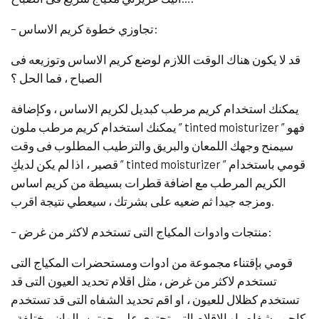
– تجاوزي خطوة كريم الاساس:
قد لا يكون هناك الوقت اللازم لوضع كريم الاساس وتوزيعه فى
الصباح ، فما الحل ؟
يمكنك استخدام كريم مرطب كبديل لكريم الاساس ، وكإضافة
يمكنك استخدام كريم مرطب ملون ” tinted moisturizer ” فهو
سيمنح وجهك اللمعان والبريق والترطيب المطلوب فى وقت
قصير ، اذا لم يكن لديكِ ” tinted moisturizer ” قومي باستخدام
الكريم المرطب مع اضافة قطرات بسيطة من كريم اساس
ومزجه جيدا ثم ضعيه على بشرتك ، سيعطي نتيجة اقرب.
– منتجات وادوات المكياج التى تستخدم لاكثر من غرض:
قومي بإقتناء مجموعة من ادوات ومستحضرات المكياج التى
تستخدم لاكثر من غرض ، مثل اقلام تحديد العيون التى قد
تستخدم كظلال للعيون ، او اقم تحديد الشفاه التى قد تستخدم
كاحمر شفاه ، او الاقلام التى تحتوى على جهتين بالوان مختلفة ،