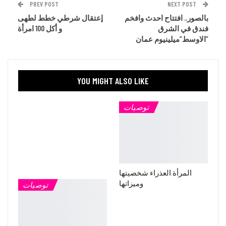
PREV POST
NEXT POST
بالصور.. افتتاح احدث وافخم
إعتقال شرطي خطط لطهى
فندق في الشرق
و أكل 100 امرأة
الاوسط”ميلينيوم عمان”
YOU MIGHT ALSO LIKE
توصيات
المرأة العذراء شخصيتها
وميزاتها
توصيات