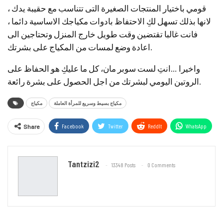
قومي باختيار المنتجات الصغيرة التى تتناسب مع حقيبة يدك ،
لانها بذلك تسهل لكِ الاحتفاظ بادوات مكياجك الاساسية دائما ،
فانت غالبا تقتضين وقت طويل خارج المنزل وتحتاجين الى
اعادة وضع لمسات من المكياج على بشرتك.
واخيرا …انتِ لست سوبر مان، كل ما عليكِ هو الحفاظ على
الروتين اليومي لبشرتك من اجل الحصول على بشرة رائعة.
مكياج بسيط وسريع للمرأة العاملة
مكياج
Facebook
Twitter
ReddIt
WhatsApp
Share
Email
Tantzizi2
13348 Posts
0 Comments