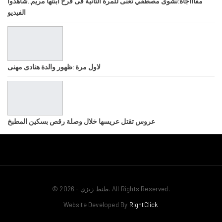
مفاااجأة:نشوى مصطفي تغنى للمرة الثانية فى فرح ابنتها مريم..شاهدوا
الفيديو
لاول مرة :ظهور والدة هنادى مهنى
عروس تقتل عريسها خلال وصلة رقص بسكين المطبخ
© 2026 - طنط زيزي. All Rights Reserved.
Website Developed By
RightClick