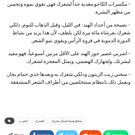
– مكسرات الكاجو مغذية جداً لشعرك فهي تقوي نموه وتحسن
من مظهر البشرة.
– نصيحة من أجداد الهند: في الليل، وقبل الذهاب للنوم، دلكي
شعرك بفرشاة مائة مرة لكن بلطف، لأن هذا يزيد من نشاط
الدورة الدموية في فروة الرأس ويقوي نمو الشعر.
– اشربي عصير جوز الهند على الأقل مرتين أسبوعياً، فهو مفيد
لبشرتك، ولجهازك الهضمي، ويمثل المعجزة لشعرك.
– سخني زيت الزيتون ودلكي شعرك به وبعدها خذي حمام بخار،
وبعمل ذلك بانتظام ستتخلصين من أطراف الشعر المتشققة.
نصائح هندية لجمال شعرك
لشعرك
اعتنى بـ
Facebook
Twitter
ReddIt
WhatsApp