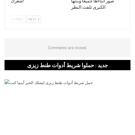
صور ابناءها جميعا وبنتها
شعرك!
الكبرى تلفت النظر
PREV
NEXT
Comments are closed.
جديد : حملوا شريط أدوات طنط زيزى