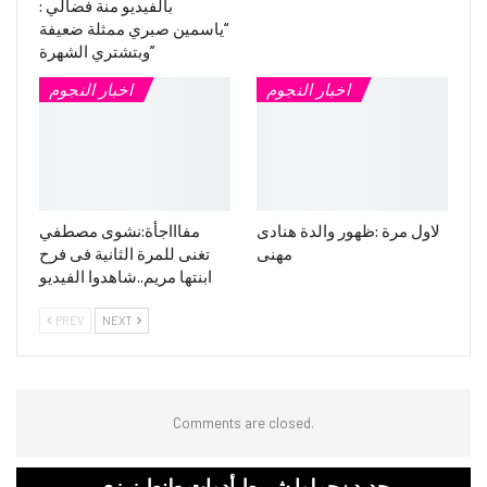
بالفيديو منة فضالي :
“ياسمين صبري ممثلة ضعيفة
وبتشتري الشهرة”
اخبار النجوم
اخبار النجوم
لاول مرة :ظهور والدة هنادى
مفاااجأة:نشوى مصطفي
مهنى
تغنى للمرة الثانية فى فرح
ابنتها مريم..شاهدوا الفيديو
PREV
NEXT
Comments are closed.
جديد : حملوا شريط أدوات طنط زيزى