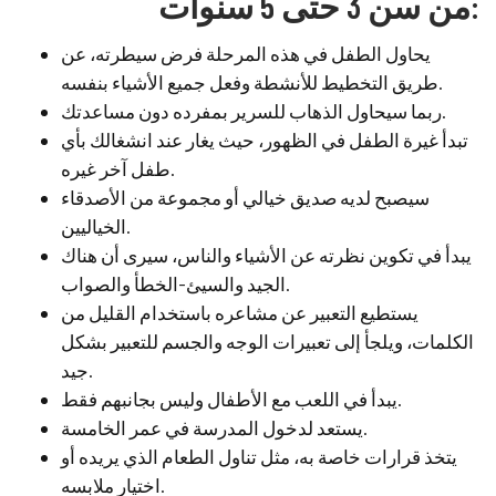
من سن 3 حتى 5 سنوات:
يحاول الطفل في هذه المرحلة فرض سيطرته، عن
طريق التخطيط للأنشطة وفعل جميع الأشياء بنفسه.
ربما سيحاول الذهاب للسرير بمفرده دون مساعدتك.
تبدأ غيرة الطفل في الظهور، حيث يغار عند انشغالك بأي
طفل آخر غيره.
سيصبح لديه صديق خيالي أو مجموعة من الأصدقاء
الخياليين.
يبدأ في تكوين نظرته عن الأشياء والناس، سيرى أن هناك
الجيد والسيئ-الخطأ والصواب.
يستطيع التعبير عن مشاعره باستخدام القليل من
الكلمات، ويلجأ إلى تعبيرات الوجه والجسم للتعبير بشكل
جيد.
يبدأ في اللعب مع الأطفال وليس بجانبهم فقط.
يستعد لدخول المدرسة في عمر الخامسة.
يتخذ قرارات خاصة به، مثل تناول الطعام الذي يريده أو
اختيار ملابسه.