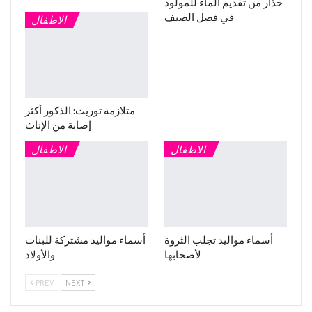
حذار من تقديم الماء للمولود
في فصل الصيف
الاطفال
متلازمة توريت: الذكور أكثر
إصابة من الإناث
الاطفال
الاطفال
أسماء مواليد تجلب الثروة
أسماء مواليد مشتركة للبنات
لأصحابها
والأولاد
PREV
NEXT