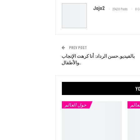
Jojo2
21420 Posts
0 
PREV POST
بالفيديو..حسن الرداد: أنا كرهت الإنجاب
والأطفال..
YO
عالم
حول العالم