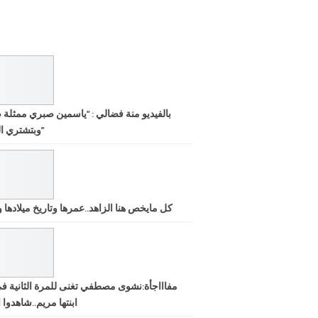
بالفيديو منة فضالي : “ياسمين صبري ممثلة 
وبتشتري الشهرة”
كل مايخص هنا الزاهد..عمرها وتاريخ ميلادها ود
مفاااجأة:نشوى مصطفي تغنى للمرة الثانية ف
ابنتها مريم..شاهدوا ا