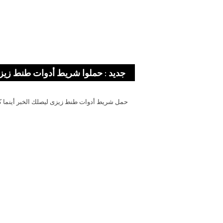
جديد : حملوا شريط أدوات طنط زيز