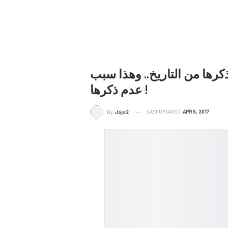
كرها من التاريخ.. وهذا سبب
عدم ذكرها !
LAST UPDATED
APR 5, 2017
By
Jojo2