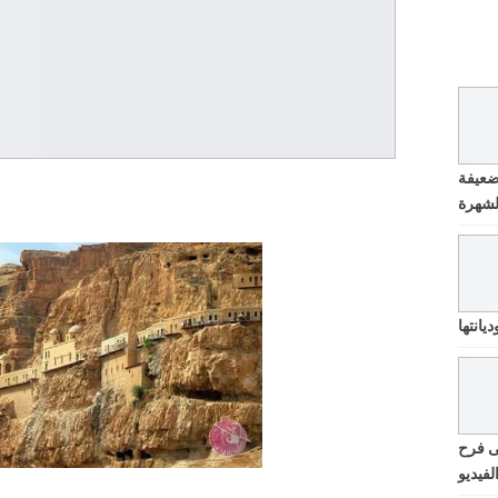
ضعيفة
يانتها
ى فرح
لفيديو