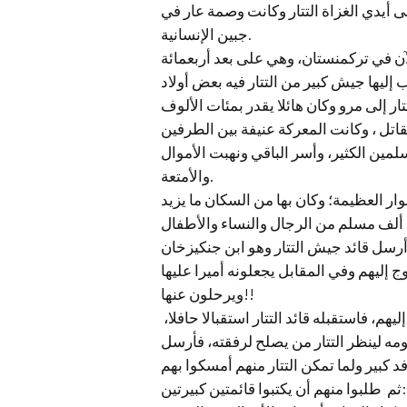
لى أيدي الغزاة التتار وكانت وصمة عار في
جبين الإنسانية.
آن في تركمنستان، وهي على بعد أربعمائة
 إليها جيش كبير من التتار فيه بعض أولاد
اتل ، وكانت المعركة عنيفة بين الطرفين
سلمين الكثير، وأسر الباقي ونهبت الأموال
والأمتعة.
ر العظيمة؛ وكان بها من السكان ما يزيد
 أرسل قائد جيش التتار وهو ابن جنكيزخان
 إليهم وفي المقابل يجعلونه أميرا عليها
ويرحلون عنها!!
فصدق أمير مرو ما قاله القائد التتري، وتوهم ذلك وخرج إليهم، فاستقبله قائد التتار استقبالا حافلا،
ه لينظر التتار من يصلح لرفقته، فأرسل
ثم طلبوا منهم أن يكتبوا قائمتين كبيرتين: