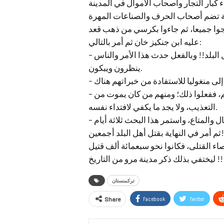
جوا جميعا، ثم جاءوا بكرسي من ذهب قعد
عليه ابن جنكيز خان ثم أمر بالتالي:
– أن يأتوا بأمير البلاد وبكبار القادة فيقتلوا جميعا أمام أهل البلد!! وبالفعل حدث هذا الأمر والناس
ينظرون ويبكون.
– إخراج الأغنياء وتعذبيهم؛ حتى يخبروا عن كل ما لهم، ففعلوا ذلك؛ ومنهم من كان يموت من
التعذيب، ولا يجد ما يكفي لافتداء نفسه.
ثم أمر في النهاية بقتل أهل البلد أجمعين!
ليختفي بذلك ذكر مدينة مرو من التاريخ !!
تركمنستان
Facebook
Twitter
Share