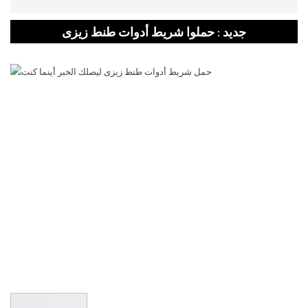
جديد : حملوا شريط أدوات طنط زيزى