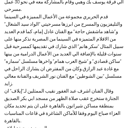
الي فرقة يوسف بك وهبي وقام بالمشاركة معه في نحو 30 عمل
مسرحي.
قدم الحريري مجموعة من الأعمال المميزة في السينما
والتليفزيون والمسرح من ابرزها مسرحيتي “الواد سيد الشغال”
و”شاهد ماشفش حاجة” مع الفنان عادل إمام، كما قدم العديد
من الافلام المتميزة في السينما من المصرية نذكر منها على
سبيل المثال “سكر هانم” الذي شارك في تقديمها كمسرحية قبل
سنوات قليلة بالإضافة الي العديد من الأعمال الدرامية من بينها
“ساكن قصادي” و “شيخ العرب همام” واخرها مسلسل “سماره”
مع غادة عبد الرازق وكان من المفترض ان يشارك الراحل في
مسلسل “بين الشوطين” مع الفنان نور الشريف والفنانة معالي
زايد.
وقال الفنان اشرف عبد الغفور نقيب الممثلين لـ”إيلاف” ان
الجنازة ستخرج عقب صلاة الظهر من مسجد ابي بكر الصديق
بمنطقة مساكن شيراتون بالقاهرة على ان يتم تحديد مكان
العزاء صباح اليوم وفقا للأماكن الشاغرة في قاعات المناسبات
بالقاهرة.
المصدر: صحيفة إيلاف