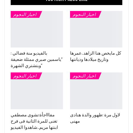
اخبار النجوم
اخبار النجوم
كل مايخص هنا الزاهد..عمرها
بالفيديو منة فضالي :
وتاريخ ميلادها وديانتها
“ياسمين صبري ممثلة ضعيفة
وبتشتري الشهرة”
اخبار النجوم
اخبار النجوم
لاول مرة :ظهور والدة هنادى
مفاااجأة:نشوى مصطفي
مهنى
تغنى للمرة الثانية فى فرح
ابنتها مريم..شاهدوا الفيديو