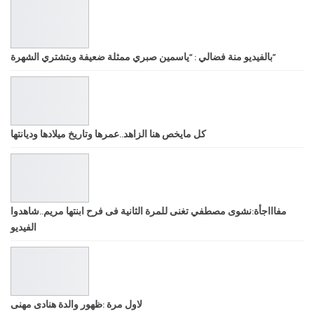
بالفيديو منة فضالي : “ياسمين صبري ممثلة ضعيفة وبتشتري الشهرة”
كل مايخص هنا الزاهد..عمرها وتاريخ ميلادها وديانتها
مفاااجأة:نشوى مصطفي تغنى للمرة الثانية فى فرح ابنتها مريم..شاهدوا
الفيديو
لاول مرة :ظهور والدة هنادى مهنى