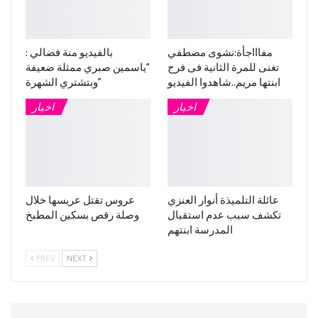
مفاااجأة:نشوى مصطفي
بالفيديو منة فضالي :
تغنى للمرة الثانية فى فرح
“ياسمين صبري ممثلة ضعيفة
ابنتها مريم..شاهدوا الفيديو
وبتشتري الشهرة”
اخبار
اخبار
عائلة التلميذة أنوار العنزي
عروس تقتل عريسها خلال
تكشف سبب عدم استقبال
وصلة رقص بسكين المطبخ
المدرسة ابنتهم
PREV
NEXT