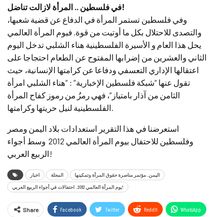
في فلسطين .. المرأة لازالت تناضل!
وفي فلسطين تستمر المرأة في الدفاع عن قضية شعبها،
والتصدى للاحتلال بكل ما أوتيت من قوة. فيوم المرأة العالمي
يحل هذا العام و الأسيرة الفلسطينية هناء الشلبي تدخل اليوم
الثاني والعشرين من إضرابها المفتوح عن الطعام احتجاجا على
اعتقالها الإداري التعسفي ودفاعا عن كرامتها الإنسانية، حيث
تقول عنها “شبكة فلسطين الإخبارية” : “هناء الشلبي امرأة
الثامن من آذار بامتياز”، فهي رمزُ من رموز كفاح المرأة
الفلسطينية لنيل حريتها وكرامتها.
استعرضنا في هذا التقرير استعدادات بلاد اليمن ومصر
وفلسطين للاحتفال بيوم المرأة العالمي 2012 وسط أجواء
الربيع العربي!
اليمن.. مؤتمر مناصرة حقوق المرأة وتمكينها
المجلة
اخبار
يوم المرأة العالمي 2012.. احتفالات في أجواء الربيع العربي!
Facebook
Twitter
ReddIt
WhatsApp
Share