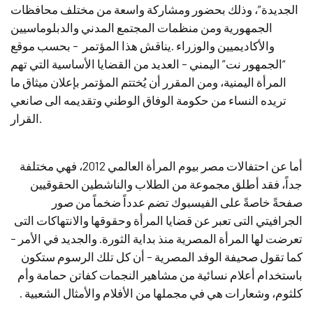
الجديدة”، وذلك بحضور ومشاركة واسعة من مختلف محافظات
الجمهورية ومن منظمات المجتمع المدني والدبلوماسيين
والأكاديميين والوزراء .يناقش هذا المؤتمر – بحسب موقع
“الجمهور نت” اليمني – العديد من القضايا الأساسية التي تهم
المرأة اليمنية، ومن المقرر أن يُختتم المؤتمر بإعلان ميثاق ما
تريده النساء من حكومة الوفاق الوطني وتقديمه الى صانعي
القرار.
أما عن احتفالات مصر بيوم المرأة العالمي 2012، فهي مختلفة
جداً، فقد أطلق مجموعة من الطلاب والناشطين الحقوقيين
صفحةً خاصةً على الفيسبوك تضم عدداً ضخماً من صور
الجرافيتي التى تعبر عن قضايا المرأة وحقوقها والانتهاكات التى
تعرضت لها المرأة المصرية منذ بداية الثورة. والجديد في الأمر –
كما تقول صحيفة الوفد المصرية – أن كل تلك الرسوم ستكون
باستخدام أعلام نسائية من مشاهير النجمات كفاتن حمامة وأم
كلثوم، وشعارات هي في مجملها من الأفلام والأمثال الشعبية .