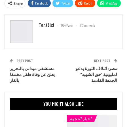
Facebook
Twitter
ReddIt
WhatsApp
Share
Email
TantZizi
1724 Posts
0 Comments
PREV POST
NEXT POST
مصر: ائتلاف الثورة يدعو
مستشفى ميدانى بالتحرير
لمليونية ”حق الشهيد”
يعلن عن وفاة طفل مختنقا
الجمعة القادمة
بالغاز
YOU MIGHT ALSO LIKE
اخبار النجوم