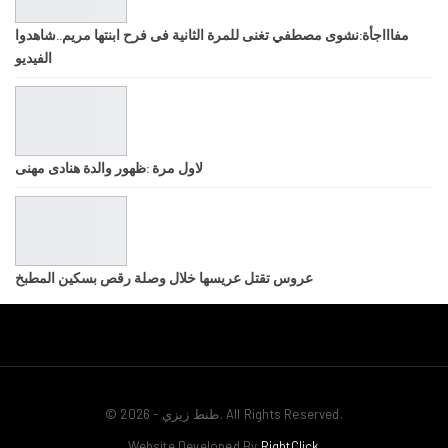
مفاااجأة:نشوى مصطفي تغنى للمرة الثانية فى فرح ابنتها مريم..شاهدوا
الفيديو
لاول مرة :ظهور والدة هنادى مهنى
عروس تقتل عريسها خلال وصلة رقص بسكين المطبخ
© 2026 - طنط زيزي. All Rights Reserved.
Website Developed By
RightClick