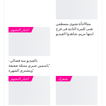
مفاااجأة:نشوى مصطفي
تغنى للمرة الثانية فى فرح
اخبار النجوم
ابنتها مريم..شاهدوا الفيديو
بالفيديو منة فضالي :
“ياسمين صبري ممثلة ضعيفة
وبتشتري الشهرة”
شعرك
اخبار النجوم