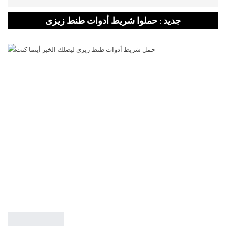
جديد : حملوا شريط أدوات طنط زيزى