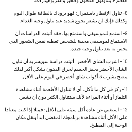
العالم لا يتناولون الكحول والخبز والكربوهيدرات.
8- تناول الإفطار باستمرار: فهو يزودك بالطاقة طوال اليوم
وكذلك فإنك لن تشعر بجوع شديد عند تناول وجبة الغداء.
9- استمع للموسيقى واستمتع بها: فقد أثبتت الدراسات أن
الاستماع لموسيقى محببة للشخص تعطيه نفس الشعور الذي
يحس به بعد تناول وجبة جيدة.
10 – اشرب الشاي الأخضر: أثبتت دراسة سويسرية أن تناول
الشاي الأخضر يحفز الجسم لحرق الدهون بشكل أكبر لذلك
ينصح بشرب 3 أكواب شاي أخضر في اليوم على الأقل.
11- ركز في كل ما تأكل: أي لا تتناول الأطعمة أثناء مشاهدة
التلفاز أو أثناء القراءة لأنك ستتناول الكثير دون أن تشعر.
12 – استغني عن عادة أكل سيئة على الأقل: فمثلا إذا كنت معتادا
على الأكل أثناء مشاهدة برنامجك المفضل ابدأ بنقل مكان
الوجبة إلى المطبخ.