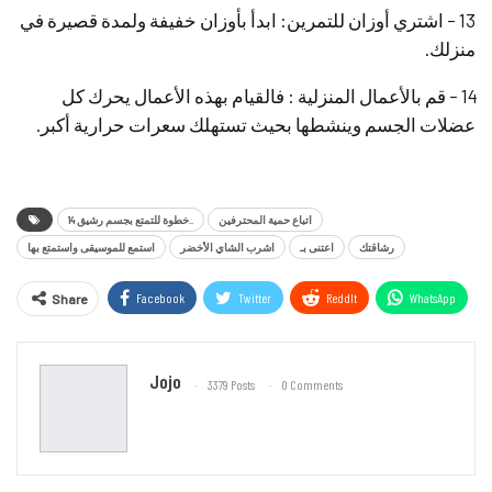
13 – اشتري أوزان للتمرين: ابدأ بأوزان خفيفة ولمدة قصيرة في
منزلك.
14 – قم بالأعمال المنزلية : فالقيام بهذه الأعمال يحرك كل
عضلات الجسم وينشطها بحيث تستهلك سعرات حرارية أكبر.
اتباع حمية المحترفين
14 خطوة للتمتع بجسم رشيق..
رشاقتك
اعتنى بـ
اشرب الشاي الأخضر
استمع للموسيقى واستمتع بها
Facebook
Twitter
ReddIt
WhatsApp
Share
Email
Jojo
3379 Posts
0 Comments