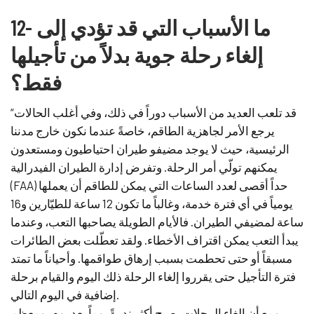
12- ما الأسباب التي قد تؤدي إلى
إلغاء رحلة جوية بدلاً من تأجيلها
فقط؟
“قد تلعب العديد من الأسباب دوراً في ذلك، وفي أغلب الحالات
يرجع الأمر لجاهزية الطاقم، خاصةً عندما نكون خارج مدننا
الرئيسية، حيث لا يوجد مضيفو طيران احتياطيون ومستعدون
يمكنهم تولّي أمر الرحلة. وتفرض إدارة الطيران الفيدرالية
(FAA) حداً أقصى لعدد الساعات التي يمكن للطاقم أن يعملها
يومياً في أي فترة خدمة، وغالباً ما تكون 12 ساعة للطيّارين و16
ساعة لمضيفي الطيران. فالأيام الطويلة يصاحبها التعب، وعندما
يبدأ التعب يمكن اقتراف الأخطاء. ولقد تعطّلت بعض الطائرات
مسبقاً أو حتى تحطمت بسبب إرهاق طواقمها. وأحياناً ما تمتد
فترة التأجيل حتى يقرروا إلغاء الرحلة ذلك اليوم والقيام برحلة
إضافية في اليوم التالي.
ومع أن إلغاء الرحلات يصبح أكثر ندرةً يوماً بعد يوم، ومعظم