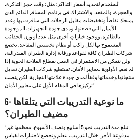
تُستَخدَم لتحديد أسعار التذاكر؛ مثل: وقت حجز التذكرة،
والحجرة، والمقعد، والاشتراك في برنامج المسافر الدائم الذي
يمنحك نقاطاً وتخفيضات مقابل الرحلات التي سافرت بها وعدد
الأميال التي قطعتها، ومدى جودة التجهيزات الموجودة
بالطائرة، ووجود خياراتٍ أخرى مثل عدد أو وزن الحقائب
المسموح بها لكل راكب أو نظام تخصيص المقاعد. تخضع
شركات الطيران كافة لقواعد ورقابة إدارة الطيران الفيدرالية،
ولن نتمكن من الاستمرار في العمل بقطاع الملاحة الجوية إذا
لم نعطِ الأولوية لمعايير الأمان. تستطيع شركات الطيران تعديل
منتجاتها وخدماتها وفقاً لمدى جودة علامتها التجارية، لكن ينصب
تركيزها في المقام الأول على معايير الأمان”.
6- ما نوعية التدريبات التي يتلقاها
مضيف الطيران؟
“تبلغ مدة التدريب نحو 5 أسابيع ونصف الأسبوع، معظمها غير
مدفوعة الأجر. خلال التدريب، نتعلم ونخضع لاختبارات لقياس