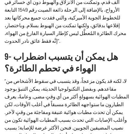
ألف قدم، وتمكنت من الانزلاق والهبوط دون أي خسائر في
الأرواح، بالإضافة إلى الرحلة ذائعة الصيت رقم 1549 التابعة
للخطوط الجوية الأميركية، والتي فقدت جميع محركاتها بعد
إقلاعها بدقائق، ولكنها تمكنت من الهبوط بسلام. وباختصار،
محرك الطائرة المُعطَّل ليس كإطار السيارة الفارغ من الهواء،
إنَّه فقط عائق نادر الحدوث”.
9- هل يمكن أن يتسبب اضطراب
الهواء في تحطم الطائرة؟
“لا، لكنه قد يكون مزعجاً، وقد يتسبب في سقوط الأشخاص من
مقاعدهم. وبفضل التكنولوجيا الحديثة، يمكن التنبؤ بوجود
المطبات الهوائية بسهولةٍ أكثر من أي وقتٍ مضى. وعامةً، يعرف
الطيارون ما ستواجهه الطائرة مسبقاً في أغلب الأوقات، لكن
يمكن أن تحدث مطبات هوائية عنيفة ومفاجئة من وقتٍ لآخر.
وأغلب الإصابات التي تحدث بسبب المطبات الهوائية تكون من
نصيب المضيفين الجويين. فنحن الأكثر عرضة للإصابة؛ بسبب