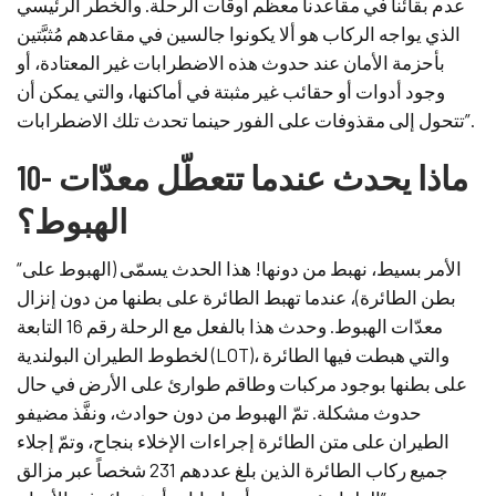
عدم بقائنا في مقاعدنا معظم أوقات الرحلة. والخطر الرئيسي
الذي يواجه الركاب هو ألا يكونوا جالسين في مقاعدهم مُثبَّتين
بأحزمة الأمان عند حدوث هذه الاضطرابات غير المعتادة، أو
وجود أدوات أو حقائب غير مثبتة في أماكنها، والتي يمكن أن
تتحول إلى مقذوفات على الفور حينما تحدث تلك الاضطرابات”.
10- ماذا يحدث عندما تتعطّل معدّات
الهبوط؟
“الأمر بسيط، نهبط من دونها! هذا الحدث يسمّى (الهبوط على
بطن الطائرة)، عندما تهبط الطائرة على بطنها من دون إنزال
معدّات الهبوط. وحدث هذا بالفعل مع الرحلة رقم 16 التابعة
لخطوط الطيران البولندية (LOT)، والتي هبطت فيها الطائرة
على بطنها بوجود مركبات وطاقم طوارئ على الأرض في حال
حدوث مشكلة. تمّ الهبوط من دون حوادث، ونفَّذ مضيفو
الطيران على متن الطائرة إجراءات الإخلاء بنجاح، وتمّ إجلاء
جميع ركاب الطائرة الذين بلغ عددهم 231 شخصاً عبر مزالق