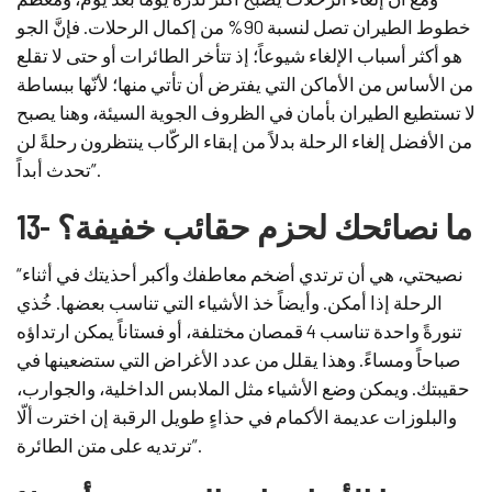
خطوط الطيران تصل لنسبة 90% من إكمال الرحلات. فإنَّ الجو
هو أكثر أسباب الإلغاء شيوعاً؛ إذ تتأخر الطائرات أو حتى لا تقلع
من الأساس من الأماكن التي يفترض أن تأتي منها؛ لأنّها ببساطة
لا تستطيع الطيران بأمان في الظروف الجوية السيئة، وهنا يصبح
من الأفضل إلغاء الرحلة بدلاً من إبقاء الركّاب ينتظرون رحلةً لن
تحدث أبداً”.
13- ما نصائحك لحزم حقائب خفيفة؟
“نصيحتي، هي أن ترتدي أضخم معاطفك وأكبر أحذيتك في أثناء
الرحلة إذا أمكن. وأيضاً خذ الأشياء التي تناسب بعضها. خُذي
تنورةً واحدة تناسب 4 قمصان مختلفة، أو فستاناً يمكن ارتداؤه
صباحاً ومساءً. وهذا يقلل من عدد الأغراض التي ستضعينها في
حقيبتك. ويمكن وضع الأشياء مثل الملابس الداخلية، والجوارب،
والبلوزات عديمة الأكمام في حذاءٍ طويل الرقبة إن اخترت ألّا
ترتديه على متن الطائرة”.