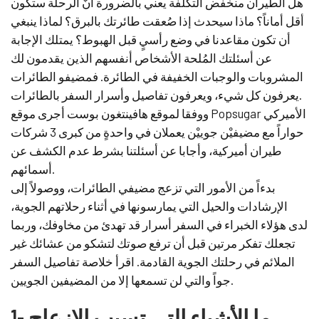
هل الطيران منخفض التكلفة يعني بالضرورة أنَّ الرحلة ستكون
أقل أماناً؟ ماذا سيحدث إذا صُعقت طائرتك بالبرق؟ لماذا ينبغي
أن تكون مقاعدنا في وضع رأسيٍ قبل الهبوط؟ يمتلك الإجابة
عن أسئلتك المُلحة الأشخاص أنفسهم الذين يقدمون لك
المشروبات والوجبات الخفيفة في الطائرة. فمضيفو الطائرات
يعرفون كل شيء، ويعرفون تفاصيل وأسرار السفر بالطائرات.
ووفقا لموقع هافينتغون بوست أجرى موقع Popsugar الأميركي
حواراً مع مضيفيْن جوييْن يعملان في واحدةٍ من كبرى 3 شركات
طيران أميركية، وأجابا عن أسئلتنا بشرط عدم الكشف عن
أسمائهم.
بدءاً من الأمور التي تزعج مضيفي الطائرات، ووصولاً إلى
الإرشادات والحيل التي يمارسونها في أثناء رحلاتهم الجوية،
لدى هؤلاء الخبراء في السفر أسرار قد تهدئ من مخاوفك، وربما
تجعلك تفكر مرتين قبل أن ترفع صوتك لتشكو من عشائك غير
الملائم في رحلتك الجوية القادمة. اقرأ خلاصة تفاصيل السفر
جواً والتي لن تسمعها إلا من المضيفين الجويين.
1- ما الأشياء التي تسبب الإزعاج