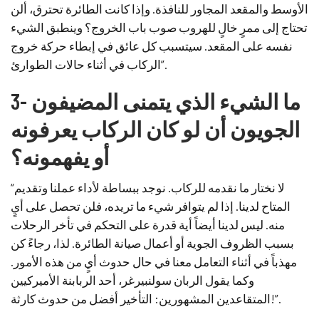
الأوسط والمقعد المجاور للنافذة. وإذا كانت الطائرة تحترق، ألن
تحتاج إلى ممرٍ خالٍ للهروب صوب باب الخروج؟ وينطبق الشيء
نفسه على المقعد. سيتسبب كل عائق في إبطاء حركة خروج
الركاب في أثناء حالات الطوارئ”.
3- ما الشيء الذي يتمنى المضيفون
الجويون أن لو كان الركاب يعرفونه
أو يفهمونه؟
“لا نختار ما نقدمه للركاب. نوجد ببساطة لأداء عملنا وتقديم
المتاح لدينا. إذا لم يتوافر شيء ما تريده، فلن تحصل على أيٍ
منه. ليس لدينا أيضاً أية قدرة على التحكم في تأخر الرحلات
بسبب الظروف الجوية أو أعمال صيانة الطائرة. لذا، رجاءً كن
مهذباً في أثناء التعامل معنا في حال حدوث أيٍ من هذه الأمور.
وكما يقول الربان سولنبيرغر، أحد الربابنة الأميركيين
المتقاعدين المشهورين: التأخير أفضل من حدوث كارثة!”.