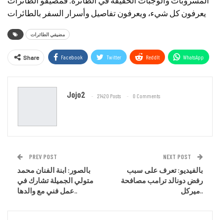
المشروبات والوجبات الخفيفة في الطائرة. فمضيفو الطائرات
يعرفون كل شيء، ويعرفون تفاصيل وأسرار السفر بالطائرات
مضيفي الطائرات
Facebook
Twitter
ReddIt
WhatsApp
Share
Email
Jojo2
21420 Posts
0 Comments
PREV POST
NEXT POST
بالفيديو: تعرف على سبب
بالصور: ابنة الفنان محمد
رفض دونالد ترامب مصافحة
متولي الجميلة تشارك في
ميركل..
عمل فني مع والدها..