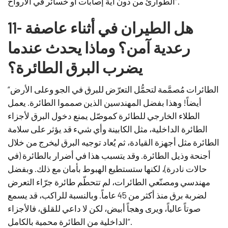
الطوارئ من دون أية إصابات أو خسائر في الأرواح”.
11- هل الطيران في أثناء عاصفة
رعدية آمن؟ وماذا يحدث عندما
يضرب البرق الطائرة؟
“الطائرات مُصمَّمة لتحمُّل التعرّض للبرق في الجو وعلى الأرض
أيضاً! وهذا بفضل المهندسين الذين صمموا الطائرة. يعمل
الطلاء الخارجي للطائرة كموصّل يمنع دخول البرق لأجزاء
الطائرة الداخلية، مثل الكابينة وأي شيء قد يؤثر على سلامة
الطائرة مثل أجهزة القيادة، ثم يُعاد توجيه البرق ليخرج من خلال
أجنحة وذيل الطائرة. وقد يتسبب هذا في أضرار بالطائرة (في
حالات نادرة)، لكنها ستستطيع الهبوط بأمان مع ذلك. وبفضل
مهندسي ومصنّعي الطائرات، لم تتحطّم طائرة جرّاء التعرض
لضربة برق منذ أكثر من 45 عاماً. وبالنسبة للراكب، قد يسمع
صوتاً عالياً، ويرى وهجاً أبيض، لكن لا داعي للقلق، فالأجزاء
الداخلية من الطائرة محمية بالكامل”.