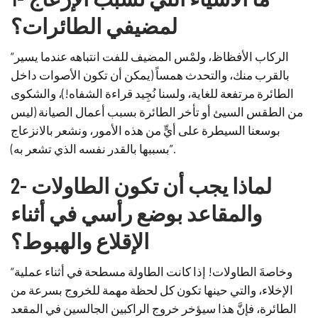
لمضيفي الطائرات؟
“الركاب الأفظاظ، ولمْس المضيف للفت انتباهه عندما يسير
بالقرب منك، والتحدث همساً (يمكن أن تكون الأصوات داخل
الطائرة مرتفعة للغاية، ولسنا نُجِيد قراءة الشفاه!)، والشكوى
من الطقس السيئ أو تأخر الطائرة بسبب أعمال الصيانة (ليس
بوسعنا السيطرة على أيٍّ من هذه الأمور، ونشعر بالانزعاج
بسببها بالقدر نفسه الذي تشعر به)”.
2- لماذا يجب أن تكون الطاولات
والمقاعد بوضع رأسي في أثناء
الإقلاع والهبوط؟
“وخاصةَ الطاولات! إذا كانت الطاولة مسطحة في أثناء عملية
الإخلاء، والتي حينها تكون كل لحظة مهمة للخروج بسرعة من
الطائرة، فإنَّ هذا سيؤخر خروج الراكبين الجالسين في المقعد