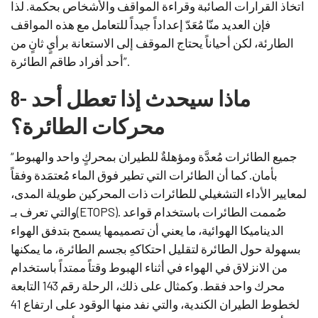
اتخاذ القرارات الصائبة وقراءة المواقف والأشخاص بحكمة. لذا
فإن العديد منّا مُعَدّ إعداداً جيداً للتعامل مع هذه المواقف
الطارئة، لكن أحياناً يحتاج الموقف إلى الاستعانة برأيٍ ثانٍ من
أحد أفراد طاقم الطائرة”.
8- ماذا سيحدث إذا تعطل أحد
محركات الطائرة؟
“جميع الطائرات مُعدَّة ومؤهلةٌ للطيران بمحركٍ واحد والهبوط
بأمان. كما أن الطائرات التي تطير فوق الماء مُعتمَدة وفقاً
لمعايير الأداء التشغيلي للطائرات ذات المحركين طويلة المدى،
والتي تعرف بـ(ETOPS). صُممت الطائرات باستخدام قواعد
الديناميكا الهوائية، ما يعني أن تصميمها يسمح بتدفق الهواء
بسهولة حول الطائرة لتقليل احتكاكهِ بجسم الطائرة، ما يمكنها
من الانزلاق في الهواء في أثناء الهبوط وقتاً ممتداً باستخدام
محرك واحد فقط. وكمثال على ذلك، الرحلة رقم 143 التابعة
لخطوط الطيران الكندية، والتي نفد منها الوقود على ارتفاع 41