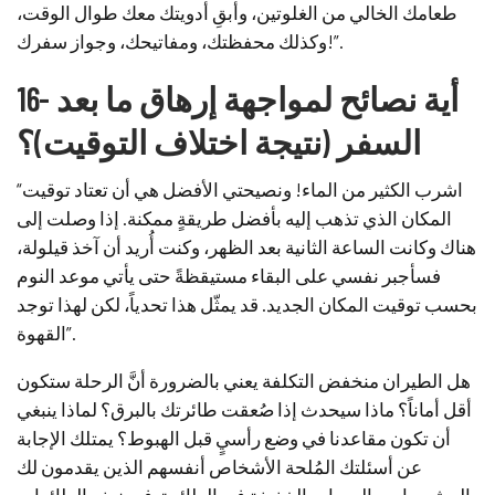
طعامك الخالي من الغلوتين، وأبقِ أدويتك معك طوال الوقت،
وكذلك محفظتك، ومفاتيحك، وجواز سفرك!”.
16- أية نصائح لمواجهة إرهاق ما بعد
السفر (نتيجة اختلاف التوقيت)؟
“اشرب الكثير من الماء! ونصيحتي الأفضل هي أن تعتاد توقيت
المكان الذي تذهب إليه بأفضل طريقةٍ ممكنة. إذا وصلت إلى
هناك وكانت الساعة الثانية بعد الظهر، وكنت أُريد أن آخذ قيلولة،
فسأجبر نفسي على البقاء مستيقظةً حتى يأتي موعد النوم
بحسب توقيت المكان الجديد. قد يمثّل هذا تحدياً، لكن لهذا توجد
القهوة”.
هل الطيران منخفض التكلفة يعني بالضرورة أنَّ الرحلة ستكون
أقل أماناً؟ ماذا سيحدث إذا صُعقت طائرتك بالبرق؟ لماذا ينبغي
أن تكون مقاعدنا في وضع رأسيٍ قبل الهبوط؟ يمتلك الإجابة
عن أسئلتك المُلحة الأشخاص أنفسهم الذين يقدمون لك