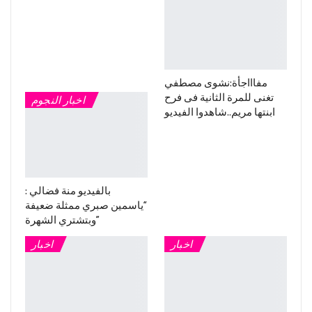
مفاااجأة:نشوى مصطفي
تغنى للمرة الثانية فى فرح
اخبار النجوم
ابنتها مريم..شاهدوا الفيديو
بالفيديو منة فضالي :
“ياسمين صبري ممثلة ضعيفة
وبتشتري الشهرة”
اخبار
اخبار