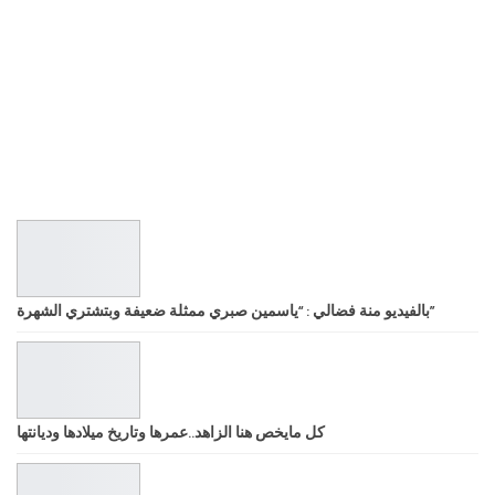
بالفيديو منة فضالي : “ياسمين صبري ممثلة ضعيفة وبتشتري الشهرة”
كل مايخص هنا الزاهد..عمرها وتاريخ ميلادها وديانتها