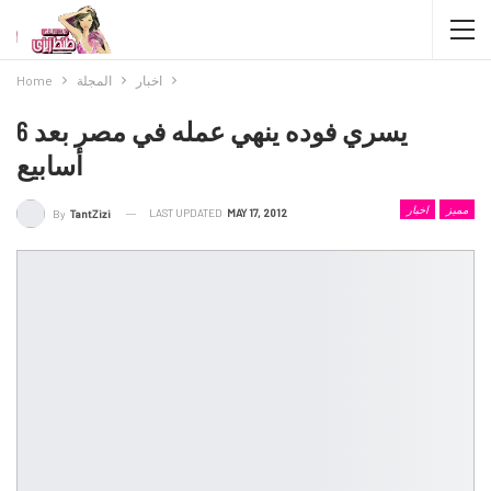
اخبار
المجلة
Home
يسري فوده ينهي عمله في مصر بعد 6
أسابيع
مميز
اخبار
LAST UPDATED
MAY 17, 2012
By
TantZizi