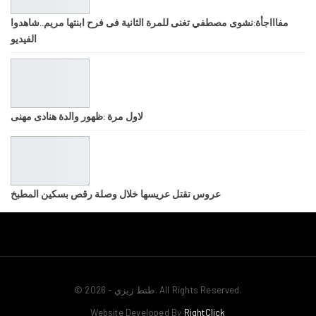
مفاااجأة:نشوى مصطفي تغنى للمرة الثانية فى فرح ابنتها مريم..شاهدوا
الفيديو
لاول مرة :ظهور والدة هنادى مهنى
عروس تقتل عريسها خلال وصلة رقص بسكين المطبخ
© 2026 - طنط زيزي. All Rights Reserved.
Website Developed By
RightClick