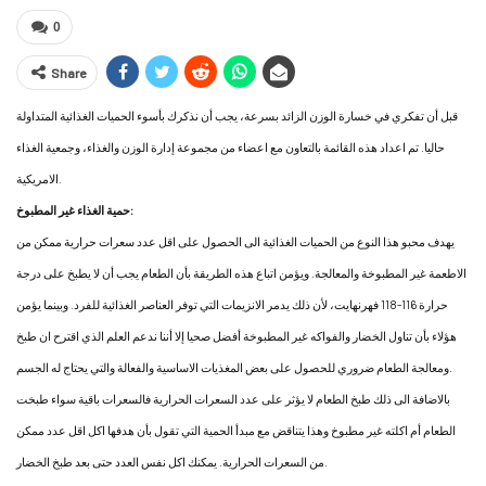
0
Share
قبل أن تفكري في خسارة الوزن الزائد بسرعة، يجب أن نذكرك بأسوء الحميات الغذائية المتداولة
حاليا. تم اعداد هذه القائمة بالتعاون مع اعضاء من مجموعة إدارة الوزن والغذاء، وجمعية الغذاء
الامريكية.
حمية الغذاء غير المطبوخ:
يهدف محبو هذا النوع من الحميات الغذائية الى الحصول على اقل عدد سعرات حرارية ممكن من
الاطعمة غير المطبوخة والمعالجة. ويؤمن اتباع هذه الطريقة بأن الطعام يجب أن لا يطبخ على درجة
حرارة 116-118 فهرنهايت، لأن ذلك يدمر الانزيمات التي توفر العناصر الغذائية للفرد. وبينما يؤمن
هؤلاء بأن تناول الخضار والفواكه غير المطبوخة أفضل صحيا إلا أننا ندعم العلم الذي اقترح ان طبخ
ومعالجة الطعام ضروري للحصول على بعض المغذيات الاساسية والفعالة والتي يحتاج له الجسم.
بالاضافة الى ذلك طبخ الطعام لا يؤثر على عدد السعرات الحرارية فالسعرات باقية سواء طبخت
الطعام أم اكلته غير مطبوخ وهذا يتناقض مع مبدأ الحمية التي تقول بأن هدفها اكل اقل عدد ممكن
من السعرات الحرارية. يمكنك اكل نفس العدد حتى بعد طبخ الخضار.