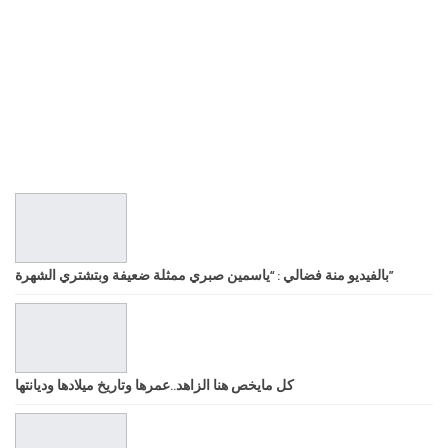
بالفيديو منة فضالي : “ياسمين صبري ممثلة ضعيفة وبتشتري الشهرة”
كل مايخص هنا الزاهد..عمرها وتاريخ ميلادها وديانتها