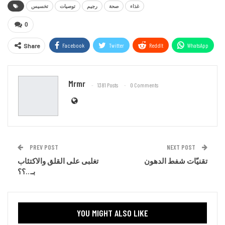
غذاء
صحة
رجيم
توصيات
تخسيس
0
Facebook
Twitter
ReddIt
WhatsApp
Share
Email
Mrmr
1381 Posts
0 Comments
PREV POST
NEXT POST
تقنيّات شفط الدهون
تغلبى على القلق والاكتئاب
بـ…؟؟
YOU MIGHT ALSO LIKE