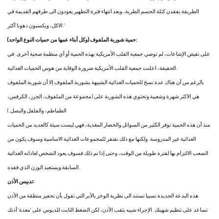
الطريقة يفقدن كتلة الجسم الطرية، وبعد انتهاء فترة التطهير يعودون الى طرقهم القديمة في
الاكل، ويكسبون دهونا أكثر.’
حمية شوربة الملفوف (وكل أبناء عمها من حميات النوع الواحد):
على نقيض الإشاعات، لم توصي جمعية القلب الأمريكية بهذه الحمية أو أي منظمة صحية أخرى. في
الحقيقة، اعلنت جمعية القلب الأمريكية ضرورة الوقاية من هوس الحميات الغذائية.
بالرغم من أن هناك عدة نسخ للحميات الغذائية الشبيهة بشوربة الملفوف إلا أن شوربة الملفوف
هي الاكثر شهرة وشعبية وتحتوي هذه الشوربة على (مجموعة من الملفوف، الجزر، الكرفس،
الطماطم، والفلفل والبصل.)
منذ أن هذه الحمية توفر الكثير من السوائل والخضار المغذية، فهي ليست سيئة كالعديد من الحميات
الغذائية غير المدروسة. ولكنها مع ذلك تفتقر للمجموعات الغذائية الاساسية وسوف يكون من
الصعب الالتزام بها لفترة طويلة من الوقت، وحتى إذا تم ذلك فسوف يعود الشخص لعاداته الغذائية
السابقة ويستعيد الوزن الذي فقده.
تدبيس الأذن:
هذه البدعة الجديدة نسبيا تستند الى نظرية الوخز بالأبر التي تقول بأن تحفيز منطقة من الأذن
تساعد على تنظيم شهيتك. الإجراء شبيه بثقب الأذن، لكن الضغط الثابت للدبوس على ‘معدة’ أذنك