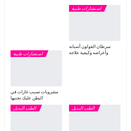
استشارات طبية
سرطان القولون أسبابه
وأعراضه وكيفية علاجه
استشارات طبية
مشروبات تسبب غازات في
البطن عليك تجنبها
الطب البديل
الطب البديل