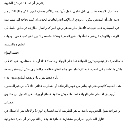
يفترض أن تساعد في كبح الشهية.
مستحيل. لا يوجد هناك اي دليل علمي يقول بأن تدبيس الأذن يخفف الوزن، لكن هناك الكثير من
الادلة على أن التدبيس يمكن أن يؤدي إلى الإصابات والعاهات الجدية. اذا كنت بحاجة الى مساعدة
في السيطرة على شهيتك، فأفضل طريقة هي وضع الفواكه والثمار الطازجة في طبق امامك كل
الوقت والتوقف عن شراء المأكولات غير المغذية وهكذا ستضطر لتناول الفواكه بدلا من الوجبات
الجاهزة والدسمة.
حمية الهواء:
هذه الحمية حقيقية وهي تروج للحياة فقط على الهواء لوحده، لا غذاء أو ماء. حسنا، ربما في الافلام،
ولكن ما تعلمناه في المدرسة يختلف تماما عن هذه النظرية فالجسم البشري يمكن أن يستمر بضعة
أيام فقط بدون ماء وبضعة أسابيع بدون غذاء.
هذه الحمية كاذبة ومخترعها يعاني من هوس الرشاقة أو اضطراب غذائي حاد لأنه من غير المعقول
أن يعيش الانسان على الهواء فقط. ما لم يكن مخلوقا فضائيا أو يرغب في التحول الى مخلوق
فضائي.
وأخيرا قد يقول البعض وماذا بعد، ما هي الطريقة الآمنة لخسارة الوزن؟ والاجابة هي الاعتدال في
تناول الطعام والشراب واستشارة اخصائية تغذية قبل التفكير في أي حمية عشوائية.