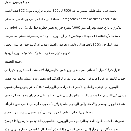
حمية هرمون الحمل:
هذه الحمية hCG تعتمد على خطة قليلة السعرات جدا (500 إلى 800 سعرة حرارية باليوم)
بالاضافة الى حقنة من هرمون الحمل الإنساني (pregnancy hormone human chorionic
gonadotropin). تذكري بأن اي حمية توفر اقل من 1,000 سعرة حرارية تعتبر خطرة جدا على
معظمنا لأن القاعدة الذهبية للحمية تنص على أن الوزن الذي نخسره بسرعة نستعيده بسرعة.
بالاضافة الى ذلك، لا يعرفون العلماء بعد ما إذا كانت حقن هرمون الحمل hCG آمنة ، لذا رجاء لا
تكونوا فئران مختبرات لشركات تخفيف الوزن الربحية.
حمية التطهير:
تقول كارلا كامبيل، أخصائي حميات في لونغ بيتش، كاليفورنيا، ‘لاقت هذه الحمية رواجا كبيرا في
جنوب كاليفورنيا. فالراغبات في التخلص من الوزن الزائد كثيرات ويقمن بتناول مشروبات من عصير
الليمون ، والقيقب، والفلفل الأحمر عدة مرات في اليوم لمدة 10 أيام، ثم يتناولن شاي عشبي
مسهل في الليل وربع كوب من الماء المالح أول شيء في الصباح، على فرض ان هذه العصائر تنظف
منطقة الجهاز الهضمي والأمعاء. ولكن الواقع والعلم يقولان بأنه لا يوجد أي دليل علمي ينص على أننا
مضطرون للقيام بتنظيف الجهاز الهضمي أو ما يسمى سموما من الجسم.
تفتقر هذه الحمية للمواد المغذية الرئيسية مثل البروتين، الكالسيوم، الحديد، والخارصين لذا لا ينصح
بعمله لأكثر من يوم أو إثنان. تضيف كامبيل هذا التحذير أيضا: ‘الراغبات في خسارة الوزن بهذه