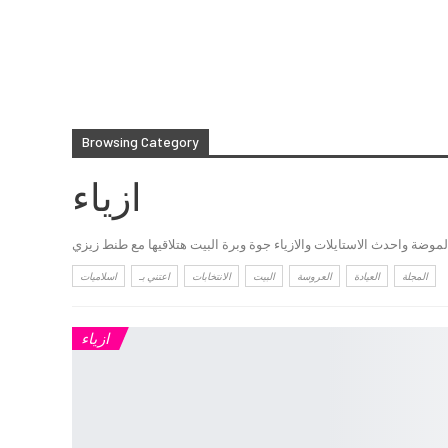
Browsing Category
ازياء
موضة واحدث الاستايلات والازياء جوة وبرة البيت هتلاقيها مع طنط زيزي
المجلة
العيادة
العروسة
البيت
الانتخابات
اعتني بـ
اسلاميات
ازياء