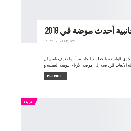
بية أحدث موضة في 2018
JOJO2
APR 11, 2018
لجانبية، أو ما يعرف باسم ال (track pants) أو (Sweatpants) واحدة من أكبر موديلات الموضة و اتجاهاتها في الوقت الحالي والتي لا يُحصر إرتداءها
READ MORE...
ازياء