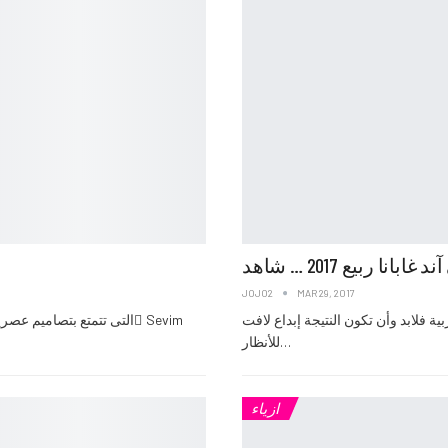
نا ربيع 2017 … شاهد
JOJO2
MAR 29, 2017
ة فلابد وأن تكون النتيجة إبداع لافت
للأنظار…
ازياء