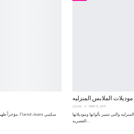
موديلات الملابس المنزليه
JOJO2
MAR 13, 2017
ليه والتي تتميز بألوانها وموديلاتها
مؤخراً ظهرت أ
العصريه…