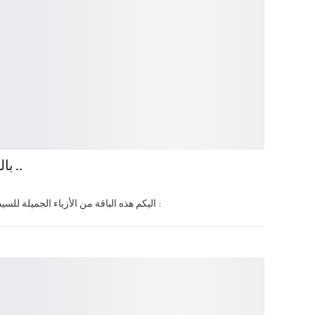
بالصور: ازياء أنيقة للمحجبات ..
اليكم هذه الباقة من الأزياء الجميلة للسيدة المحجبة والتى تتمتع بتصاميم معينة :