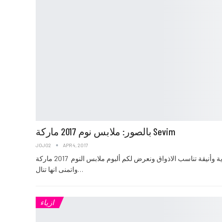
بالصور: ملابس نوم 2017 ماركة Sevim
JOJO2
APR 4, 2017
التى تتمتع بتصاميم عصرية وأنيقة تناسب الاذواق ونعرض لكم ألبوم ملابس النوم 2017 ماركة ٍSevim
واتمنى انها تنال…
ازياء