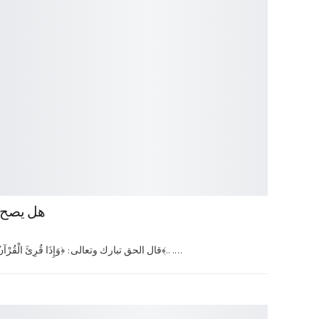
هل يصح س
قال الحق تبارك وتعالى: ﴿وَإِذَا قُرِئَ الْقُرْآنُ فَاسْتَمِعُوا لَهُ وَأَنْصِتُوا لَعَلَّكُمْ تُرْحَمُونَ﴾.. .…