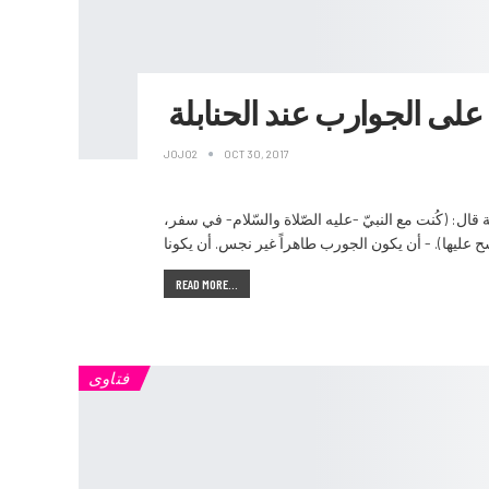
ى الجوارب عند الحنابلة
JOJO2
OCT 30, 2017
ال: (كُنت مع النبيّ -عليه الصّلاة والسّلام- في سفر،
READ MORE...
فتاوى