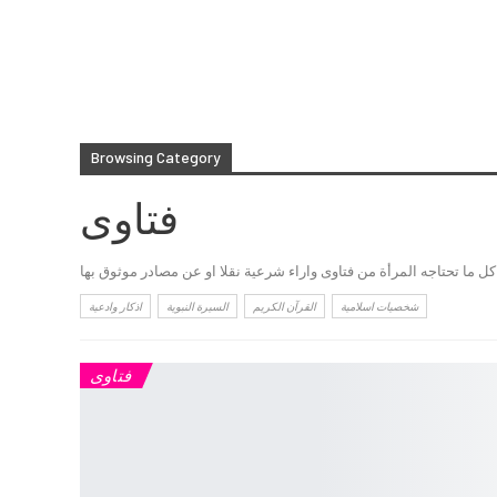
Browsing Category
فتاوى
كل ما تحتاجه المرأة من فتاوى واراء شرعية نقلا او عن مصادر موثوق بها
شخصيات اسلامية
القرآن الكريم
السيرة النبوية
اذكار وادعية
فتاوى