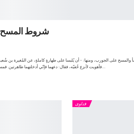
شروط المسح عل
المسح على الجورب، ومنها: - أن يُلبسا على طهارةٍ كاملةٍ، عن المُغيرة بن شُعبة ق
فأهويت لأنزع خُفيّه، فقال: دعهما فإنّي أدخلتهما طاهرتين. فمسح عليها). - أن يكون الجورب طاهراً غير نجس. أن يكونا…
فتاوى