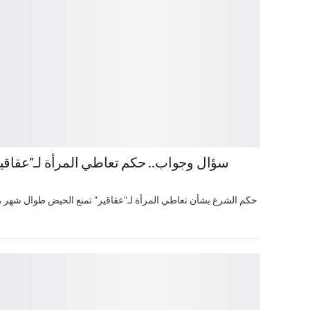
سؤال وجواب.. حكم تعاطي المرأة لـ”عقاق
حكم الشرع بشأن تعاطي المرأة لـ"عقاقير" تمنع الحيض طوال شهر رمض