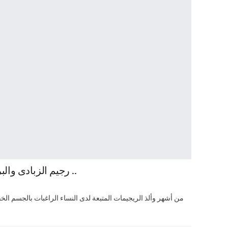
رجيم الزبادى والبرتقال والموز لجسم رشيق ..
من أشهر وألذ الريجيمات المتبعة لدى النساء الراغبات بالجسم الخف