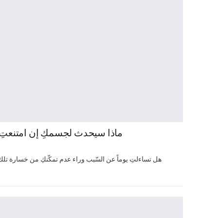
ماذا سيحدث لجسمكِ إن امتنعتِ عن
هل تساءلتِ يوماً عن السّبب وراء عدم تمكّنكِ من خسارة تل