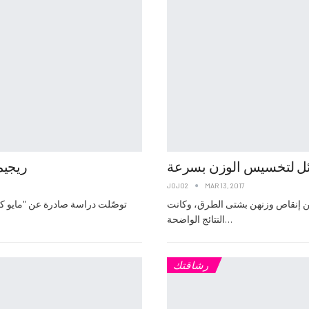
ئل لتخسيس الوزن بسرعة
“ريجيم ا
JOJO2
MAR 13, 2017
ولن إنقاص وزنهن بشتى الطرق، وكانت
توصّلت دراسة صادرة عن "مايو كلي
النتائج الواضحة…
رشاقتك