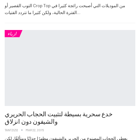
التوب القصير أو Crop Top من الموديلات التي أصبحت رائجة كثيرا في
الفترة الحالية، ولكن كثيرا ما تتردد الفتيات…
ازياء
خدع سحرية بسيطة لتثبيت الحجاب الحريري
والشيفون دون انزلاق
TANTZIZI2
MAR 22, 2015
يعطي الحجاب المصنوع من الحرير والشيفون مظهرًا جذابًا ومتألقًا، لكن