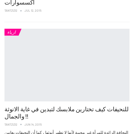
اكسسوارات
TANTZIZI2
JUL 12, 2015
ازياء
للنحيفات كيف تختارين ملابسك لتبدين في غاية الانوثة
والجمال !!
TANTZIZI2
JUN 14, 2015
النحافة الزائدة للمرأة غير محببة لأنها لا تظهر أنوثها ، كما أن النحيفات يعانين